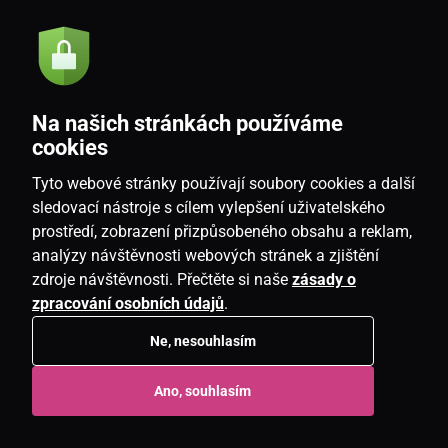
Citrusová
Dřevitá
PRICE´S MINI svíčka ve
PRICE´S MINI svíčka ve
Na našich stránkách používáme
skle Limetka&Bazalka -
skle Midnight Wishes -
cookies
hoření 30h
hoření 30h
Tyto webové stránky používají soubory cookies a další
Skladem
Skladem
sledovací nástroje s cílem vylepšení uživatelského
379 Kč
379 Kč
prostředí, zobrazení přizpůsobeného obsahu a reklam,
analýzy návštěvnosti webových stránek a zjištění
zdroje návštěvnosti. Přečtěte si naše
zásady o
zpracování osobních údajů
.
Ne, nesouhlasím
Ano, souhlasím
Květinová
Svěží