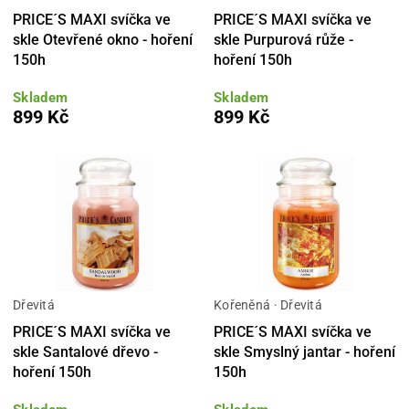
PRICE´S MAXI svíčka ve
PRICE´S MAXI svíčka ve
skle Otevřené okno - hoření
skle Purpurová růže -
150h
hoření 150h
Skladem
Skladem
899 Kč
899 Kč
Dřevitá
Kořeněná · Dřevitá
PRICE´S MAXI svíčka ve
PRICE´S MAXI svíčka ve
skle Santalové dřevo -
skle Smyslný jantar - hoření
hoření 150h
150h