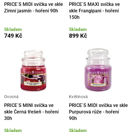
PRICE´S MIDI svíčka ve skle
PRICE´S MAXI svíčka ve
Zimní jasmín - hoření 90h
skle Frangipani - hoření
150h
Skladem
Skladem
749 Kč
899 Kč
Ovocná
Květinová
PRICE´S MINI svíčka ve
PRICE´S MIDI svíčka ve skle
skle Černá třešeň - hoření
Purpurová růže - hoření
30h
90h
Skladem
Skladem