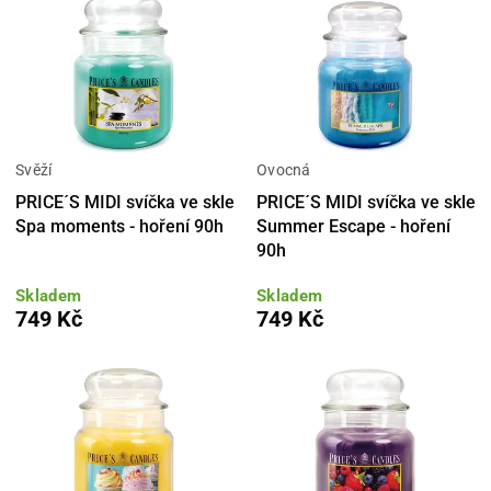
Svěží
Ovocná
PRICE´S MIDI svíčka ve skle
PRICE´S MIDI svíčka ve skle
Spa moments - hoření 90h
Summer Escape - hoření
90h
Skladem
Skladem
749 Kč
749 Kč