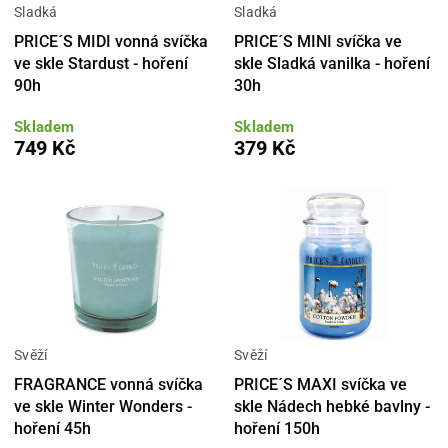
Sladká
Sladká
PRICE´S MIDI vonná svíčka
PRICE´S MINI svíčka ve
ve skle Stardust - hoření
skle Sladká vanilka - hoření
90h
30h
Skladem
Skladem
749 Kč
379 Kč
Svěží
Svěží
FRAGRANCE vonná svíčka
PRICE´S MAXI svíčka ve
ve skle Winter Wonders -
skle Nádech hebké bavlny -
hoření 45h
hoření 150h