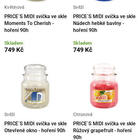
Květinová
Svěží
PRICE´S MIDI svíčka ve skle
PRICE´S MIDI svíčka ve skle
Moments To Cherish -
Nádech hebké bavlny -
hoření 90h
hoření 90h
Skladem
Skladem
749 Kč
749 Kč
Svěží
Citrusová
PRICE´S MIDI svíčka ve skle
PRICE´S MIDI svíčka ve skle
Otevřené okno - hoření 90h
Růžový grapefruit - hoření
90h