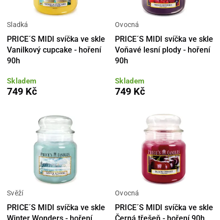
Sladká
Ovocná
PRICE´S MIDI svíčka ve skle
PRICE´S MIDI svíčka ve skle
Vanilkový cupcake - hoření
Voňavé lesní plody - hoření
90h
90h
Skladem
Skladem
749 Kč
749 Kč
Svěží
Ovocná
PRICE´S MIDI svíčka ve skle
PRICE´S MIDI svíčka ve skle
Winter Wonders - hoření
Černá třešeň - hoření 90h