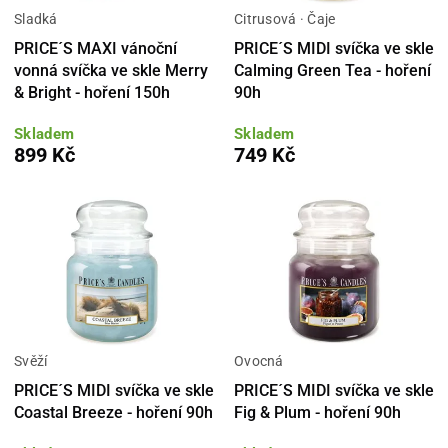
Sladká
Citrusová · Čaje
PRICE´S MAXI vánoční
PRICE´S MIDI svíčka ve skle
vonná svíčka ve skle Merry
Calming Green Tea - hoření
& Bright - hoření 150h
90h
Skladem
Skladem
899 Kč
749 Kč
Svěží
Ovocná
PRICE´S MIDI svíčka ve skle
PRICE´S MIDI svíčka ve skle
Coastal Breeze - hoření 90h
Fig & Plum - hoření 90h