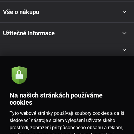
Vše o nákupu
Užitečné informace
Akce a novinky e-mailem
Odeslat
Na našich stránkách používáme
Souhlasím se
zásadami zpracování osobních údajů
cookies
Tyto webové stránky používají soubory cookies a další
sledovací nástroje s cílem vylepšení uživatelského
prostředí, zobrazení přizpůsobeného obsahu a reklam,
CZ