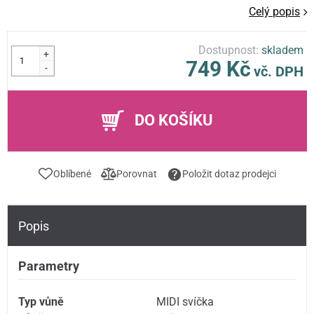
Celý popis
Dostupnost:
skladem
+
749 Kč
-
vč. DPH
DO KOŠÍKU
Oblíbené
Porovnat
Položit dotaz prodejci
Popis
Parametry
Typ vůně
MIDI svíčka