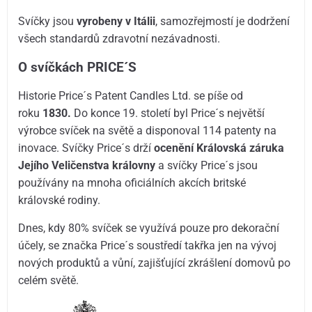
Svíčky jsou
vyrobeny v Itálii
, samozřejmostí je dodržení
všech standardů zdravotní nezávadnosti.
O svíčkách PRICE´S
Historie Price´s Patent Candles Ltd. se píše od
roku
1830.
Do konce 19. století byl Price´s největší
výrobce svíček na světě a disponoval 114 patenty na
inovace. Svíčky Price´s drží
ocenění Královská záruka
Jejího Veličenstva královny
a svíčky Price´s jsou
používány na mnoha oficiálních akcích britské
královské rodiny.
Dnes, kdy 80% svíček se využívá pouze pro dekorační
účely, se značka Price´s soustředí takřka jen na vývoj
nových produktů a vůní, zajišťující zkrášlení domovů po
celém světě.