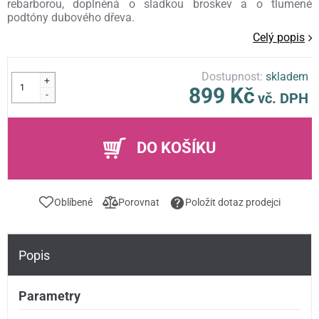
rebarborou, doplněná o sladkou broskev a o tlumené
podtóny dubového dřeva.
Celý popis
Dostupnost:
skladem
+
899 Kč
-
vč. DPH
DO KOŠÍKU
Oblíbené
Porovnat
Položit dotaz prodejci
Popis
Parametry