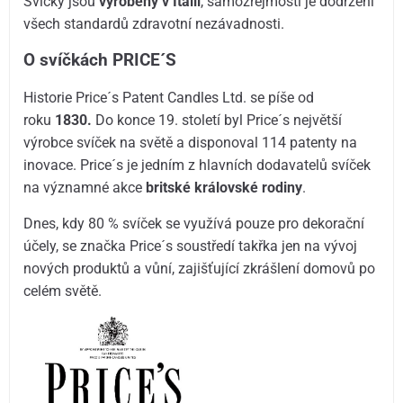
Svíčky jsou
vyrobeny v Itálii
, samozřejmostí je dodržení
všech standardů zdravotní nezávadnosti.
O svíčkách PRICE´S
Historie Price´s Patent Candles Ltd. se píše od
roku
1830.
Do konce 19. století byl Price´s největší
výrobce svíček na světě a disponoval 114 patenty na
inovace. Price´s je jedním z hlavních dodavatelů svíček
na významné akce
britské královské rodiny
.
Dnes, kdy 80 % svíček se využívá pouze pro dekorační
účely, se značka Price´s soustředí takřka jen na vývoj
nových produktů a vůní, zajišťující zkrášlení domovů po
celém světě.