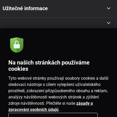
Užitečné informace
Akce a novinky e-mailem
Odeslat
Na našich stránkách používáme
Souhlasím se
zásadami zpracování osobních údajů
cookies
Tyto webové stránky používají soubory cookies a další
sledovací nástroje s cílem vylepšení uživatelského
prostředí, zobrazení přizpůsobeného obsahu a reklam,
CZ
analýzy návštěvnosti webových stránek a zjištění
zdroje návštěvnosti. Přečtěte si naše
zásady o
zpracování osobních údajů
.