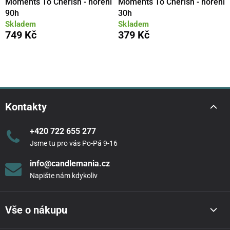
Moments To Cherish - hoření
Moments To Cherish - hoření
90h
30h
Skladem
Skladem
749 Kč
379 Kč
Kontakty
+420 722 655 277
Jsme tu pro vás Po-Pá 9-16
info@candlemania.cz
Napište nám kdykoliv
Vše o nákupu