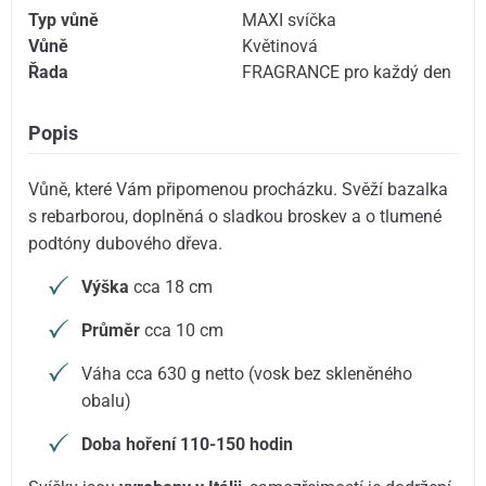
Typ vůně
MAXI svíčka
Vůně
Květinová
Řada
FRAGRANCE pro každý den
Popis
Vůně, které Vám připomenou procházku. Svěží bazalka
s rebarborou, doplněná o sladkou broskev a o tlumené
podtóny dubového dřeva.
Výška
cca 18 cm
Průměr
cca 10 cm
Váha cca 630 g netto (vosk bez skleněného
obalu)
Doba hoření 110-150 hodin