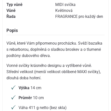
Typ vůně
MIDI svíčka
Vůně
Květinová
Řada
FRAGRANCE pro každý den
Popis
Vůně, které Vám připomenou procházku. Svěží bazalka
s rebarborou, doplněná o sladkou broskev a o tlumené
podtóny dubového dřeva.
Vonné svíčky krásného designu a vytříbené vůně.
Střední velikost (menší velikost oblíbené MAXI svíčky),
dlouhá doba hoření.
Výška
14 cm
Průměr
10 cm
Váha 411 g netto (bez skla)