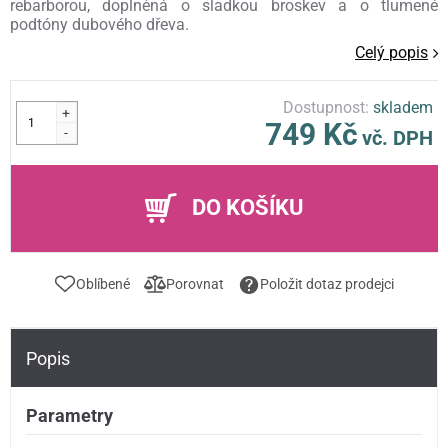
rebarborou, doplněná o sladkou broskev a o tlumené
podtóny dubového dřeva.
Celý popis
Dostupnost:
skladem
+
749 Kč
-
vč. DPH
DO KOŠÍKU
Oblíbené
Porovnat
Položit dotaz prodejci
Popis
Parametry