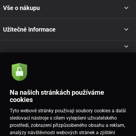
Vše o nákupu
Užitečné informace
Akce a novinky e-mailem
Odeslat
Na našich stránkách používáme
Souhlasím se
zásadami zpracování osobních údajů
cookies
Tyto webové stránky používají soubory cookies a další
sledovací nástroje s cílem vylepšení uživatelského
prostředí, zobrazení přizpůsobeného obsahu a reklam,
CZ
analýzy návštěvnosti webových stránek a zjištění