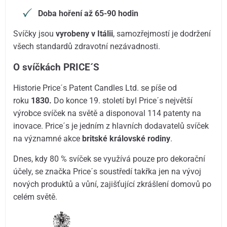
Doba hoření až 65-90 hodin
Svíčky jsou
vyrobeny v Itálii
, samozřejmostí je dodržení
všech standardů zdravotní nezávadnosti.
O svíčkách PRICE´S
Historie Price´s Patent Candles Ltd. se píše od
roku
1830.
Do konce 19. století byl Price´s největší
výrobce svíček na světě a disponoval 114 patenty na
inovace. Price´s je jedním z hlavních dodavatelů svíček
na významné akce
britské královské rodiny
.
Dnes, kdy 80 % svíček se využívá pouze pro dekorační
účely, se značka Price´s soustředí takřka jen na vývoj
nových produktů a vůní, zajišťující zkrášlení domovů po
celém světě.