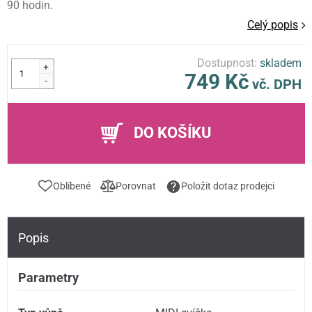
90 hodin.
Celý popis
Dostupnost:
skladem
+
749 Kč
-
vč. DPH
DO KOŠÍKU
Oblíbené
Porovnat
Položit dotaz prodejci
Popis
Parametry