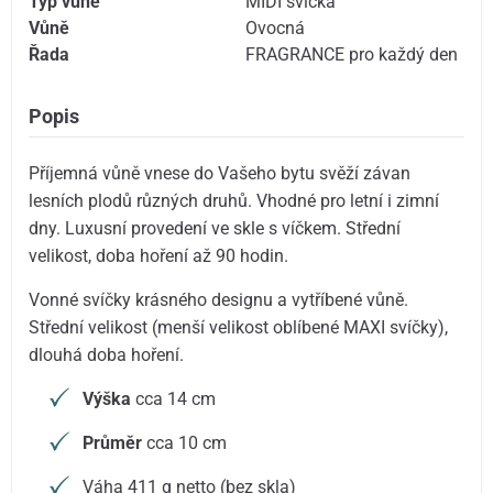
Typ vůně
MIDI svíčka
Vůně
Ovocná
Řada
FRAGRANCE pro každý den
Popis
Příjemná vůně vnese do Vašeho bytu svěží závan
lesních plodů různých druhů. Vhodné pro letní i zimní
dny. Luxusní provedení ve skle s víčkem. Střední
velikost, doba hoření až 90 hodin.
Vonné svíčky krásného designu a vytříbené vůně.
Střední velikost (menší velikost oblíbené MAXI svíčky),
dlouhá doba hoření.
Výška
cca 14 cm
Průměr
cca 10 cm
Váha 411 g netto (bez skla)