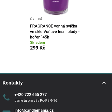
Ovocná
FRAGRANCE vonná svíčka
ve skle Voňavé lesní plody -
hoření 45h
Skladem
299 Kč
Kontakty
+420 722 655 277
Jsme tu pro vás Po-Pá 9-16
info@candlemania.cz