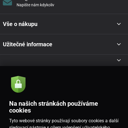
Napište nám kdykoliv
Vše o nákupu
Užitečné informace
Akce a novinky e-mailem
Odeslat
Na našich stránkách používáme
Souhlasím se
zásadami zpracování osobních údajů
cookies
Tyto webové stránky používají soubory cookies a další
sledovací nástroje s cílem vylepšení uživatelského