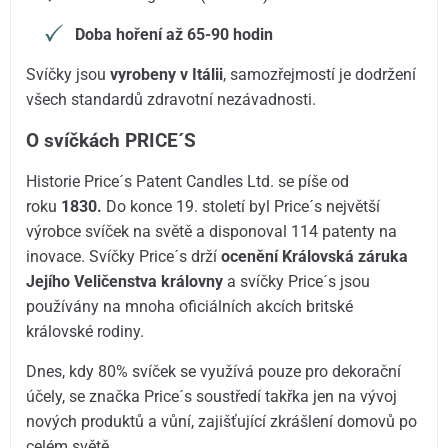
Doba hoření až 65-90 hodin
Svíčky jsou
vyrobeny v Itálii
, samozřejmostí je dodržení
všech standardů zdravotní nezávadnosti.
O svíčkách PRICE´S
Historie Price´s Patent Candles Ltd. se píše od
roku
1830.
Do konce 19. století byl Price´s největší
výrobce svíček na světě a disponoval 114 patenty na
inovace. Svíčky Price´s drží
ocenění Královská záruka
Jejího Veličenstva královny
a svíčky Price´s jsou
používány na mnoha oficiálních akcích britské
královské rodiny.
Dnes, kdy 80% svíček se využívá pouze pro dekorační
účely, se značka Price´s soustředí takřka jen na vývoj
nových produktů a vůní, zajišťující zkrášlení domovů po
celém světě.