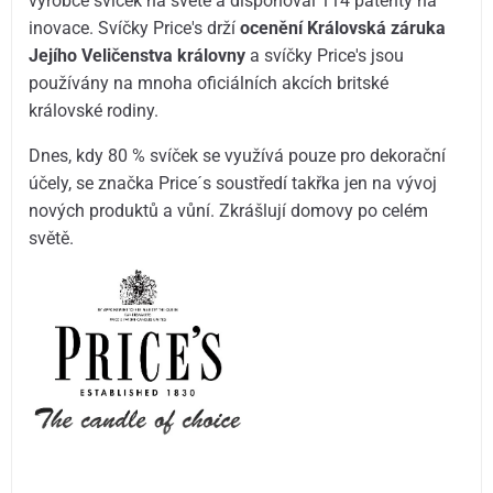
výrobce svíček na světě a disponoval 114 patenty na
inovace. Svíčky Price's drží
ocenění Královská záruka
Jejího Veličenstva královny
a svíčky Price's jsou
používány na mnoha oficiálních akcích britské
královské rodiny.
Dnes, kdy 80 % svíček se využívá pouze pro dekorační
účely, se značka Price´s soustředí takřka jen na vývoj
nových produktů a vůní. Zkrášlují domovy po celém
světě.