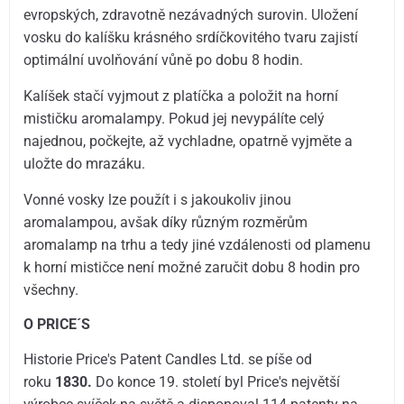
evropských, zdravotně nezávadných surovin. Uložení
vosku do kalíšku krásného srdíčkovitého tvaru zajistí
optimální uvolňování vůně po dobu 8 hodin.
Kalíšek stačí vyjmout z platíčka a položit na horní
mističku aromalampy. Pokud jej nevypálíte celý
najednou, počkejte, až vychladne, opatrně vyjměte a
uložte do mrazáku.
Vonné vosky lze použít i s jakoukoliv jinou
aromalampou, avšak díky různým rozměrům
aromalamp na trhu a tedy jiné vzdálenosti od plamenu
k horní mističce není možné zaručit dobu 8 hodin pro
všechny.
O PRICE´S
Historie Price's Patent Candles Ltd. se píše od
roku
1830.
Do konce 19. století byl Price's největší