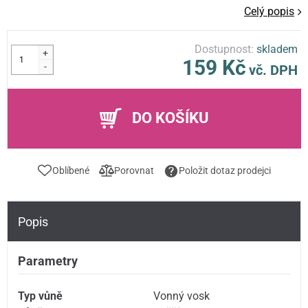
Celý popis
Dostupnost:
skladem
+
159 Kč
-
vč. DPH
DO KOŠÍKU
Oblíbené
Porovnat
Položit dotaz prodejci
Popis
Parametry
Typ vůně
Vonný vosk