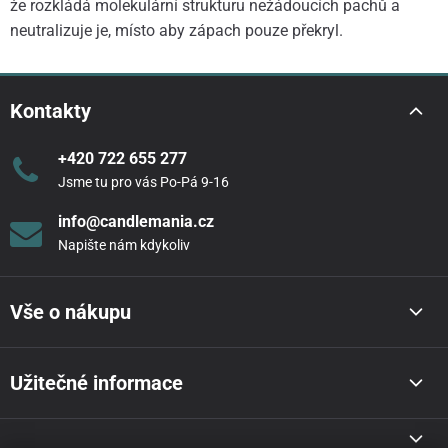
že rozkládá molekulární strukturu nežádoucích pachů a
neutralizuje je, místo aby zápach pouze překryl.
Kontakty
+420 722 655 277
Jsme tu pro vás Po-Pá 9-16
info@candlemania.cz
Napište nám kdykoliv
Vše o nákupu
Užitečné informace