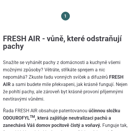
1
FRESH AIR - vůně, které odstraňují
pachy
Snažíte se vyhánět pachy z domácnosti a kuchyně všemi
možnými způsoby? Větráte, stříkáte sprejem a nic
nepomáhá? Zkuste řadu vonných svíček a difuzérů
FRESH
AIR
a sami budete mile překvapeni, jak krásně fungují. Nejen
že pohltí pachy, ale zároveň byt krásně provoní příjemnými
nevtíravými vůněmi.
Řada FRESH AIR obsahuje patentovanou
účinnou složku
TM
ODOUROFYL
, která zajišťuje neutralizaci pachů a
zanechává Váš domov pocitově čistý a voňavý.
Funguje tak,