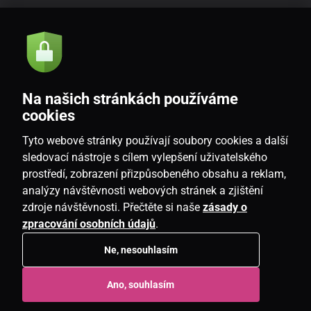
Akce a novinky e-mailem
Odeslat
Na našich stránkách používáme
Souhlasím se
zásadami zpracování osobních údajů
cookies
Tyto webové stránky používají soubory cookies a další
sledovací nástroje s cílem vylepšení uživatelského
prostředí, zobrazení přizpůsobeného obsahu a reklam,
CZ
analýzy návštěvnosti webových stránek a zjištění
zdroje návštěvnosti. Přečtěte si naše
zásady o
zpracování osobních údajů
.
Ne, nesouhlasím
Copyright © 2026
www.candlemania.cz
. Všechna práva vyhrazena.
Ano, souhlasím
E-shop vytvořila
SIMPLIA.cz