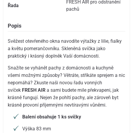
FRESH AIR pro odstranění
Řada
pachů
Popis
Svěžest otevřeného okna navodíte výtažky z lilie, fialky
a květu pomerančovníku. Skleněná svíčka jako
praktický i krásný doplněk Vaší domácnosti.
Snažíte se vyhánět pachy z domácnosti a kuchyně
všemi možnými způsoby? Větráte, stříkáte sprejem a nic
nepomáhá? Zkuste naši novou řadu vonných
svíček
FRESH AIR
a sami budete mile překvapeni, jak
krásně fungují. Nejen že pohltí pachy, ale zároveň byt
krásně provoní příjemnými nevtíravými vůněmi.
Balení obsahuje 1 ks svíčky
Výška 83 mm