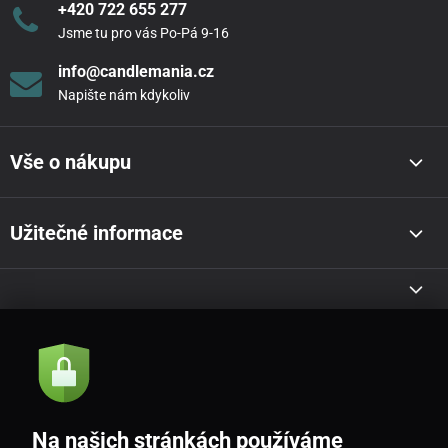
+420 722 655 277
Jsme tu pro vás Po-Pá 9-16
info@candlemania.cz
Napište nám kdykoliv
Vše o nákupu
Užitečné informace
Akce a novinky e-mailem
Odeslat
Na našich stránkách používáme
Souhlasím se
zásadami zpracování osobních údajů