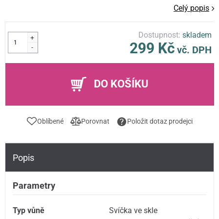
Celý popis
Dostupnost:
skladem
+
299 Kč
-
vč. DPH
DO KOŠÍKU
Oblíbené
Porovnat
Položit dotaz prodejci
Popis
Parametry
Typ vůně
Svíčka ve skle