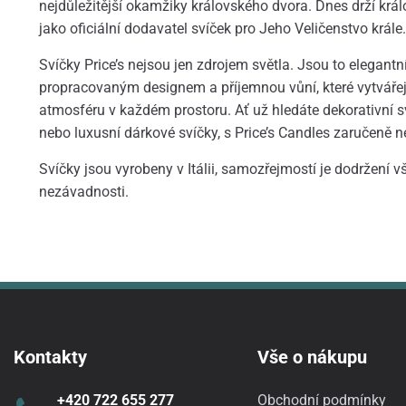
nejdůležitější okamžiky královského dvora. Dnes drží krá
jako oficiální dodavatel svíček pro Jeho Veličenstvo krále.
Svíčky Price’s nejsou jen zdrojem světla. Jsou to elegantní
propracovaným designem a příjemnou vůní, které vytváře
atmosféru v každém prostoru. Ať už hledáte dekorativní s
nebo luxusní dárkové svíčky, s Price’s Candles zaručeně n
Svíčky jsou vyrobeny v Itálii, samozřejmostí je dodržení 
nezávadnosti.
Kontakty
Vše o nákupu
+420 722 655 277
Obchodní podmínky