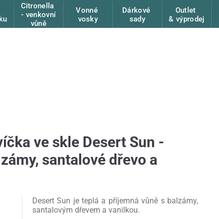
Citronella
Vonné
Dárkové
Outlet
- venkovní
ku
vosky
sady
& výprodej
vůně
víčka ve skle Desert Sun -
lzámy, santalové dřevo a
Desert Sun je teplá a příjemná vůně s balzámy,
santalovým dřevem a vanilkou.