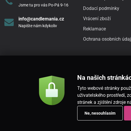
Jsme tu pro vás Po-Pá 9-16
Dodací podmínky
Vrácení zboží
info@candlemania.cz
Napište nám kdykoliv
Reklamace
Ochrana osobních úda
Na našich stránká
Tyto webové stránky použí
uživatelského prostředí,
stránek a zjištění zdroje 
Ne, nesouhlasím
Copyright © 2026
www.candlemania.cz
. Všechna práva vyhrazena.