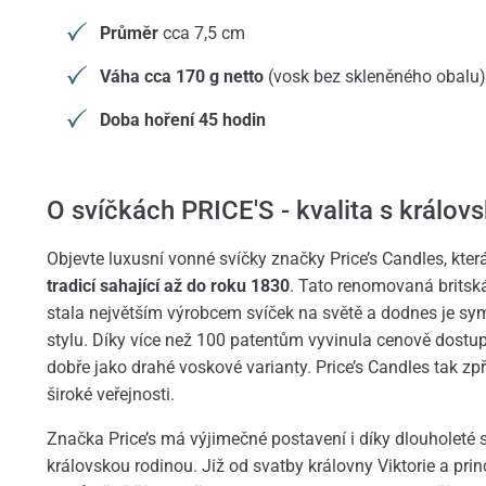
Průměr
cca 7,5 cm
Váha cca 170 g netto
(vosk bez skleněného obalu)
Doba hoření 45 hodin
O svíčkách PRICE'S - kvalita s královs
Objevte luxusní vonné svíčky značky Price’s Candles, která
tradicí sahající až do roku 1830
. Tato renomovaná britsk
stala největším výrobcem svíček na světě a dodnes je sym
stylu. Díky více než 100 patentům vyvinula cenově dostupn
dobře jako drahé voskové varianty. Price’s Candles tak zp
široké veřejnosti.
Značka Price’s má výjimečné postavení i díky dlouholeté s
královskou rodinou. Již od svatby královny Viktorie a princ