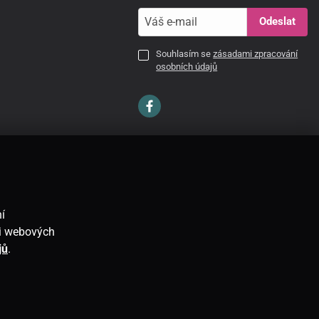
Odeslat
Souhlasím se
zásadami zpracování
osobních údajů
CZ
í
ti webových
jů
.
E-shop vytvořila
SIMPLIA.cz