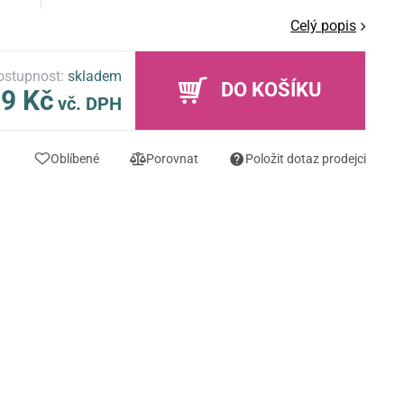
Celý popis
ostupnost:
skladem
DO KOŠÍKU
9 Kč
vč. DPH
Oblíbené
Porovnat
Položit dotaz prodejci