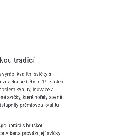
kou tradicí
 vyrábí kvalitní svíčky
s
á značka se během 19. století
bolem kvality, inovace a
é svíčky, které hořely stejně
řístupnily prémiovou kvalitu
polupráci s britskou
e Alberta provází její svíčky