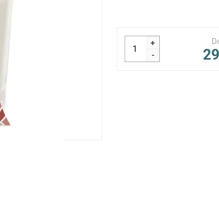
D
+
29
-