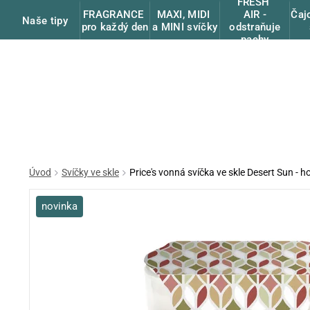
FRESH
FRAGRANCE
MAXI, MIDI
Čaj
AIR -
Naše tipy
pro každý den
a MINI svíčky
odstraňuje
pachy
Úvod
Svíčky ve skle
Price's vonná svíčka ve skle Desert Sun - h
novinka