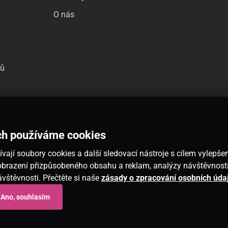
O nás
jů
ch používáme cookies
vají soubory cookies a další sledovací nástroje s cílem vylepšen
 zobrazení přizpůsobeného obsahu a reklam, analýzy návštěvnos
návštěvnosti. Přečtěte si naše
zásady o zpracování osobních úda
Ano, souhlasím