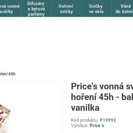
Difuzéry
ové vonné
Votivní
Svíčky
Vůně
a bytové
svíčky
svíčky
ve skle
do šatní
parfémy
oření 45h
Price's vonná s
hoření 45h - ba
vanilka
Kód produktu:
P19992
Výrobce:
Price´s