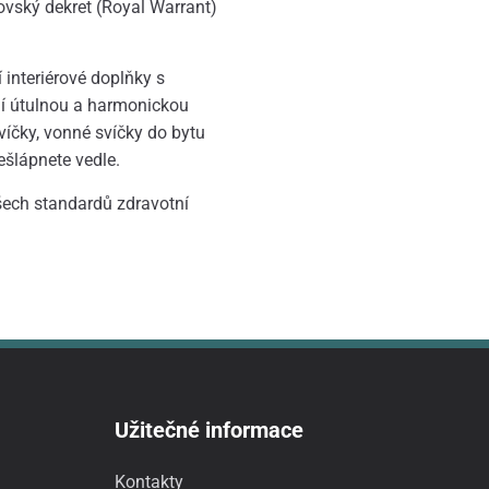
lovský dekret (Royal Warrant)
 interiérové doplňky s
jí útulnou a harmonickou
víčky, vonné svíčky do bytu
ešlápnete vedle.
všech standardů zdravotní
Užitečné informace
Kontakty