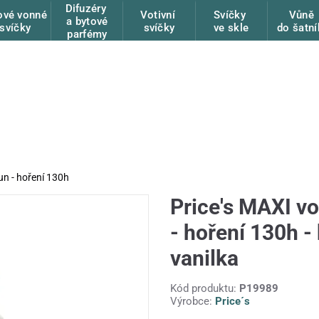
Difuzéry
ové vonné
Votivní
Svíčky
Vůně
a bytové
svíčky
svíčky
ve skle
do šatní
parfémy
un - hoření 130h
Price's MAXI vo
- hoření 130h -
vanilka
Kód produktu:
P19989
Výrobce:
Price´s