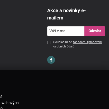
Akce a novinky e-
mailem
Odeslat
Souhlasím se
zásadami zpracování
osobních údajů
CZ
í
ti webových
jů
.