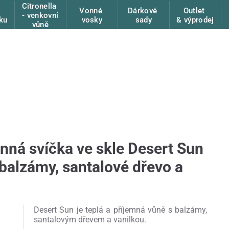
Citronella
Vonné
Dárkové
Outlet
- venkovní
ku
vosky
sady
& výprodej
vůně
nná svíčka ve skle Desert Sun
 balzámy, santalové dřevo a
Desert Sun je teplá a příjemná vůně s balzámy,
santalovým dřevem a vanilkou.