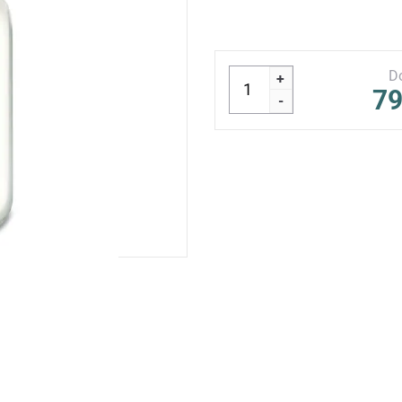
D
+
79
-