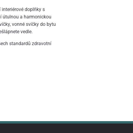
 interiérové doplňky s
jí útulnou a harmonickou
víčky, vonné svíčky do bytu
ešlápnete vedle.
všech standardů zdravotní