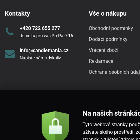
Kontakty
Vše o nákupu
+420 722 655 277
Obchodní podmínky
Jsme tu pro vás Po-Pá 9-16
Dodací podmínky
Vrácení zboží
info@candlemania.cz
Napište nám kdykoliv
Reklamace
Ochrana osobních úda
Na našich stránká
Tyto webové stránky použí
uživatelského prostředí,
stránek a zjištění zdroje 