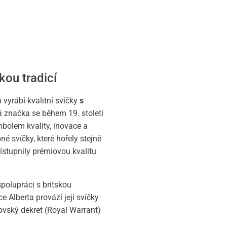
kou tradicí
 vyrábí kvalitní svíčky
s
á značka se během 19. století
bolem kvality, inovace a
é svíčky, které hořely stejně
řístupnily prémiovou kvalitu
polupráci s britskou
e Alberta provází její svíčky
lovský dekret (Royal Warrant)