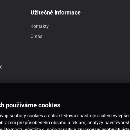
Užitečné informace
Kontakty
O nás
jů
ch používáme cookies
vají soubory cookies a další sledovací nástroje s cílem vylepšen
 zobrazení přizpůsobeného obsahu a reklam, analýzy návštěvnos
návštěvnosti. Přečtěte si naše
zásady o zpracování osobních úda