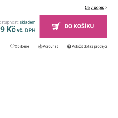
Celý popis
ostupnost:
skladem
DO KOŠÍKU
9 Kč
vč. DPH
Oblíbené
Porovnat
Položit dotaz prodejci