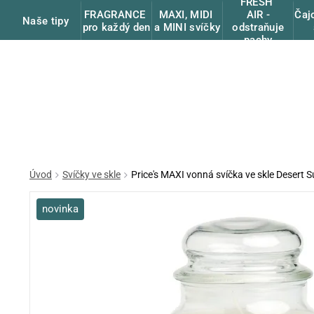
FRESH
FRAGRANCE
MAXI, MIDI
Čaj
AIR -
Naše tipy
pro každý den
a MINI svíčky
odstraňuje
pachy
Úvod
Svíčky ve skle
Price's MAXI vonná svíčka ve skle Desert S
novinka