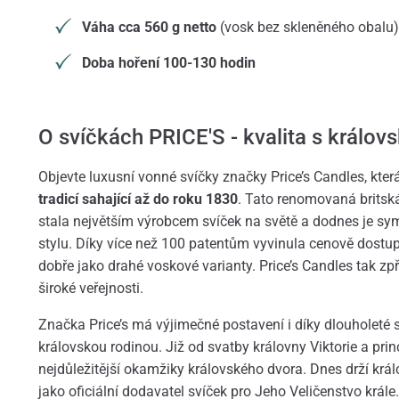
Váha cca 560 g netto
(vosk bez skleněného obalu)
Doba hoření 100-130 hodin
O svíčkách PRICE'S - kvalita s královs
Objevte luxusní vonné svíčky značky Price’s Candles, která
tradicí sahající až do roku 1830
. Tato renomovaná britsk
stala největším výrobcem svíček na světě a dodnes je sym
stylu. Díky více než 100 patentům vyvinula cenově dostupn
dobře jako drahé voskové varianty. Price’s Candles tak zp
široké veřejnosti.
Značka Price’s má výjimečné postavení i díky dlouholeté s
královskou rodinou. Již od svatby královny Viktorie a princ
nejdůležitější okamžiky královského dvora. Dnes drží krá
jako oficiální dodavatel svíček pro Jeho Veličenstvo krále.