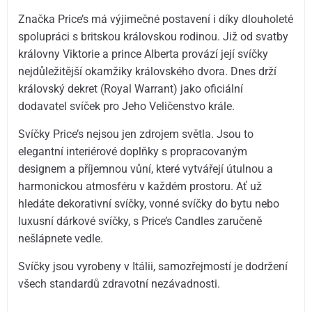
Značka Price’s má výjimečné postavení i díky dlouholeté
spolupráci s britskou královskou rodinou. Již od svatby
královny Viktorie a prince Alberta provází její svíčky
nejdůležitější okamžiky královského dvora. Dnes drží
královský dekret (Royal Warrant) jako oficiální
dodavatel svíček pro Jeho Veličenstvo krále.
Svíčky Price’s nejsou jen zdrojem světla. Jsou to
elegantní interiérové doplňky s propracovaným
designem a příjemnou vůní, které vytvářejí útulnou a
harmonickou atmosféru v každém prostoru. Ať už
hledáte dekorativní svíčky, vonné svíčky do bytu nebo
luxusní dárkové svíčky, s Price’s Candles zaručeně
nešlápnete vedle.
Svíčky jsou vyrobeny v Itálii, samozřejmostí je dodržení
všech standardů zdravotní nezávadnosti.