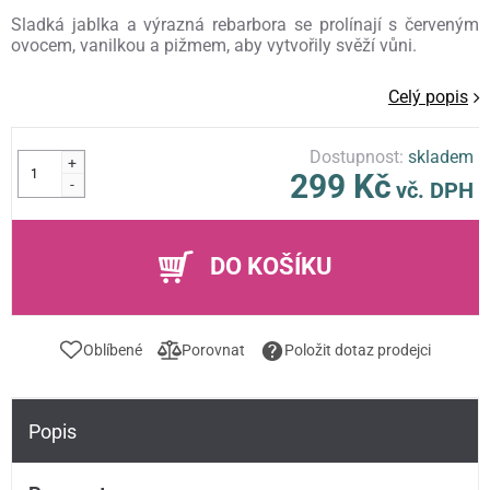
Sladká jablka a výrazná rebarbora se prolínají s červeným
ovocem, vanilkou a pižmem, aby vytvořily svěží vůni.
Celý popis
Dostupnost:
skladem
+
299 Kč
-
vč. DPH
DO KOŠÍKU
Oblíbené
Porovnat
Položit dotaz prodejci
Popis