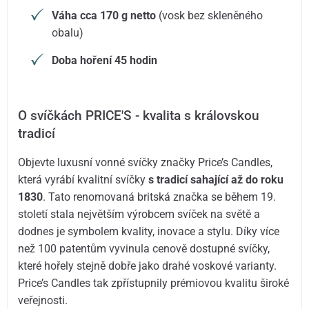
Váha cca 170 g netto
(vosk bez skleněného
obalu)
Doba hoření 45 hodin
O svíčkách PRICE'S - kvalita s královskou
tradicí
Objevte luxusní vonné svíčky značky Price’s Candles,
která vyrábí kvalitní svíčky
s tradicí sahající až do roku
1830
. Tato renomovaná britská značka se během 19.
století stala největším výrobcem svíček na světě a
dodnes je symbolem kvality, inovace a stylu. Díky více
než 100 patentům vyvinula cenově dostupné svíčky,
které hořely stejně dobře jako drahé voskové varianty.
Price’s Candles tak zpřístupnily prémiovou kvalitu široké
veřejnosti.