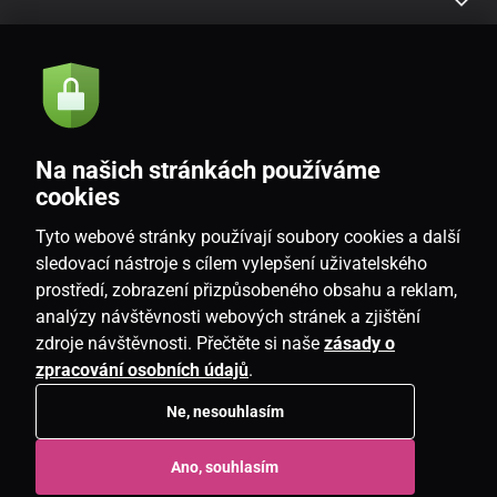
Akce a novinky e-mailem
Odeslat
Na našich stránkách používáme
Souhlasím se
zásadami zpracování osobních údajů
cookies
Tyto webové stránky používají soubory cookies a další
sledovací nástroje s cílem vylepšení uživatelského
prostředí, zobrazení přizpůsobeného obsahu a reklam,
CZ
analýzy návštěvnosti webových stránek a zjištění
zdroje návštěvnosti. Přečtěte si naše
zásady o
zpracování osobních údajů
.
Ne, nesouhlasím
Copyright © 2026
www.candlemania.cz
. Všechna práva vyhrazena.
Ano, souhlasím