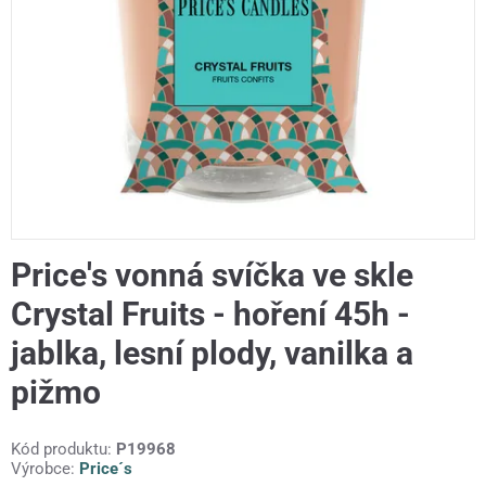
Price's vonná svíčka ve skle
Crystal Fruits - hoření 45h -
jablka, lesní plody, vanilka a
pižmo
Kód produktu:
P19968
Výrobce:
Price´s