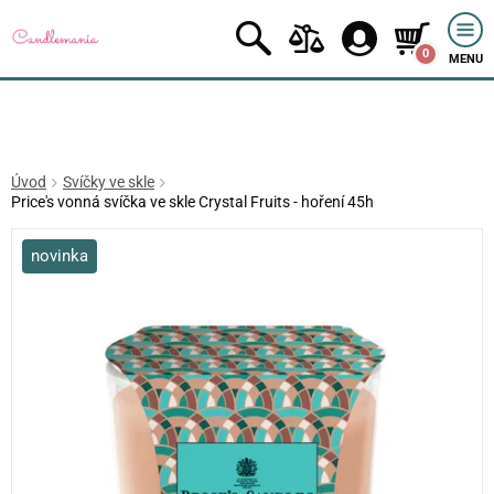
0
MENU
Úvod
Svíčky ve skle
Price's vonná svíčka ve skle Crystal Fruits - hoření 45h
novinka