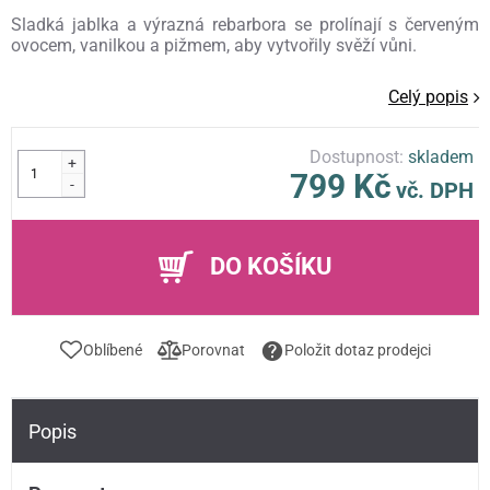
Sladká jablka a výrazná rebarbora se prolínají s červeným
ovocem, vanilkou a pižmem, aby vytvořily svěží vůni.
Celý popis
Dostupnost:
skladem
+
799 Kč
-
vč. DPH
DO KOŠÍKU
Oblíbené
Porovnat
Položit dotaz prodejci
Popis