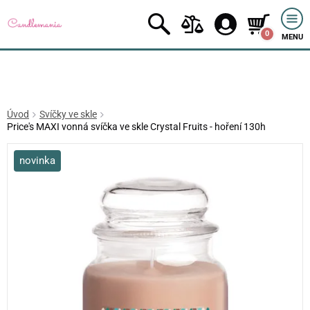
0
MENU
Úvod
Svíčky ve skle
Price's MAXI vonná svíčka ve skle Crystal Fruits - hoření 130h
novinka