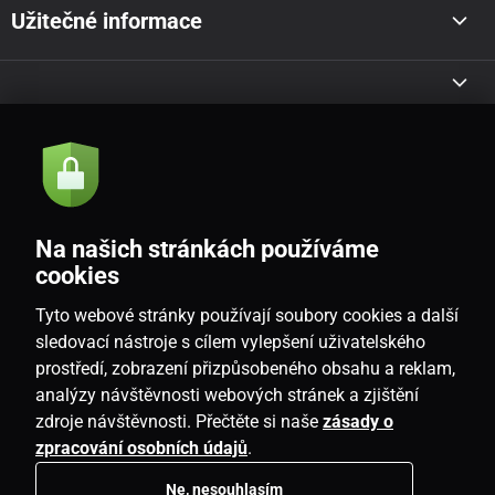
Užitečné informace
Akce a novinky e-mailem
Odeslat
Na našich stránkách používáme
Souhlasím se
zásadami zpracování osobních údajů
cookies
Tyto webové stránky používají soubory cookies a další
sledovací nástroje s cílem vylepšení uživatelského
prostředí, zobrazení přizpůsobeného obsahu a reklam,
CZ
analýzy návštěvnosti webových stránek a zjištění
zdroje návštěvnosti. Přečtěte si naše
zásady o
zpracování osobních údajů
.
Ne, nesouhlasím