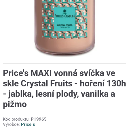
Price's MAXI vonná svíčka ve
skle Crystal Fruits - hoření 130h
- jablka, lesní plody, vanilka a
pižmo
Kód produktu:
P19965
Výrobce:
Price´s