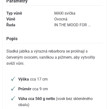
Parametry
Typ vůně
MAXI svíčka
Vůně
Ovocná
Řada
IN THE MOOD FOR ...
Popis
Sladká jablka a výrazná rebarbora se prolínají s
červeným ovocem, vanilkou a pižmem, aby vytvořily
svěží vůni.
Výška
cca 17 cm
Průměr
cca 9 cm
Váha cca 560 g netto
(vosk bez skleněného
obalu)