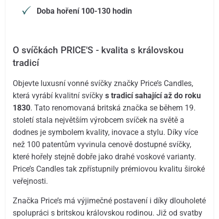
Doba hoření 100-130 hodin
O svíčkách PRICE'S - kvalita s královskou
tradicí
Objevte luxusní vonné svíčky značky Price’s Candles,
která vyrábí kvalitní svíčky
s tradicí sahající až do roku
1830
. Tato renomovaná britská značka se během 19.
století stala největším výrobcem svíček na světě a
dodnes je symbolem kvality, inovace a stylu. Díky více
než 100 patentům vyvinula cenově dostupné svíčky,
které hořely stejně dobře jako drahé voskové varianty.
Price’s Candles tak zpřístupnily prémiovou kvalitu široké
veřejnosti.
Značka Price’s má výjimečné postavení i díky dlouholeté
spolupráci s britskou královskou rodinou. Již od svatby