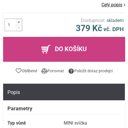
Celý popis
Dostupnost:
skladem
+
379 Kč
-
vč. DPH
DO KOŠÍKU
Oblíbené
Porovnat
Položit dotaz prodejci
Popis
Parametry
Typ vůně
MINI svíčka