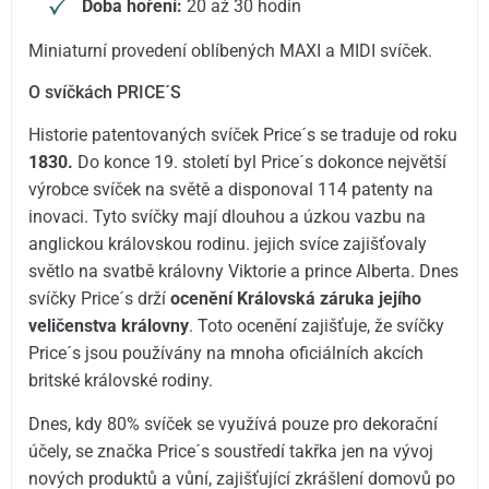
Doba hoření:
20 až 30 hodin
Miniaturní provedení oblíbených MAXI a MIDI svíček.
O svíčkách PRICE´S
Historie patentovaných svíček Price´s se traduje od roku
1830.
Do konce 19. století byl Price´s dokonce největší
výrobce svíček na světě a disponoval 114 patenty na
inovaci. Tyto svíčky mají dlouhou a úzkou vazbu na
anglickou královskou rodinu. jejich svíce zajišťovaly
světlo na svatbě královny Viktorie a prince Alberta. Dnes
svíčky Price´s drží
ocenění Královská záruka jejího
veličenstva královny
. Toto ocenění zajišťuje, že svíčky
Price´s jsou používány na mnoha oficiálních akcích
britské královské rodiny.
Dnes, kdy 80% svíček se využívá pouze pro dekorační
účely, se značka Price´s soustředí takřka jen na vývoj
nových produktů a vůní, zajišťující zkrášlení domovů po