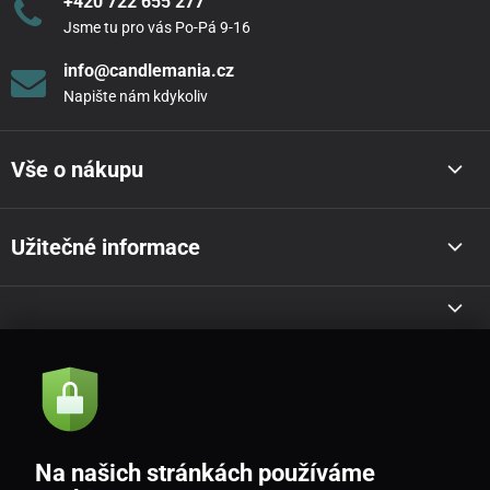
+420 722 655 277
Jsme tu pro vás Po-Pá 9-16
info@candlemania.cz
Napište nám kdykoliv
Vše o nákupu
Užitečné informace
Akce a novinky e-mailem
Odeslat
Na našich stránkách používáme
Souhlasím se
zásadami zpracování osobních údajů