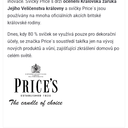
inovace. Svíčky Price´s drží
ocenění Královská záruka
Jejího Veličenstva královny
a svíčky Price´s jsou
používány na mnoha oficiálních akcích britské
královské rodiny.
Dnes, kdy 80 % svíček se využívá pouze pro dekorační
účely, se značka Price´s soustředí takřka jen na vývoj
nových produktů a vůní, zajišťující zkrášlení domovů po
celém světě.