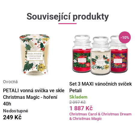
Související produkty
-10%
Ovocná
Set 3 MAXI vánočních svíček
PETALI vonná svíčka ve skle
Petali
Skladem
Christmas Magic - hoření
2 097 Kč
40h
1 887 Kč
Nedostupné
Christmas Carol & Christmas Dream
249 Kč
& Christmas Magic