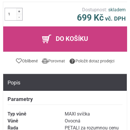
Dostupnost:
skladem
+
699 Kč
-
vč. DPH
DO KOŠÍKU
Oblíbené
Porovnat
Položit dotaz prodejci
Popis
Parametry
Typ vůně
MAXI svíčka
Vůně
Ovocná
Řada
PETALI za rozumnou cenu