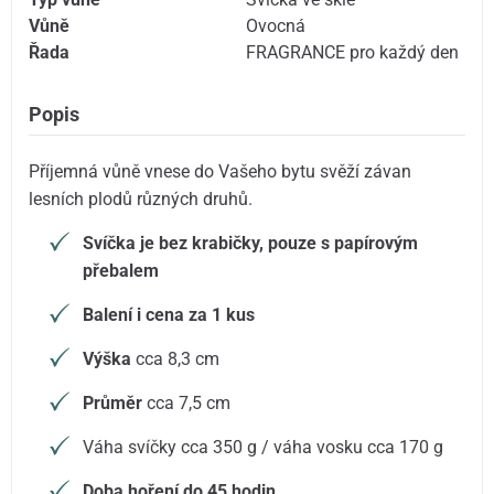
Vůně
Ovocná
Řada
FRAGRANCE pro každý den
Popis
Příjemná vůně vnese do Vašeho bytu svěží závan
lesních plodů různých druhů.
Svíčka je bez krabičky, pouze s papírovým
přebalem
Balení i cena za 1 kus
Výška
cca 8,3 cm
Průměr
cca 7,5 cm
Váha svíčky cca 350 g / váha vosku cca 170 g
Doba hoření do 45 hodin