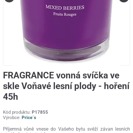
FRAGRANCE vonná svíčka ve
skle Voňavé lesní plody - hoření
45h
Kód produktu:
P17855
Výrobce:
Price´s
Příjemná vůně vnese do Vašeho bytu svěží závan lesních