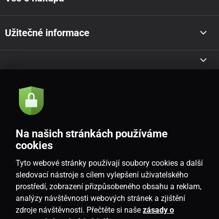
Užitečné informace
Akce a novinky e-mailem
Odeslat
Na našich stránkách používáme
Souhlasím se
zásadami zpracování osobních údajů
cookies
Tyto webové stránky používají soubory cookies a další
sledovací nástroje s cílem vylepšení uživatelského
prostředí, zobrazení přizpůsobeného obsahu a reklam,
CZ
analýzy návštěvnosti webových stránek a zjištění
zdroje návštěvnosti. Přečtěte si naše
zásady o