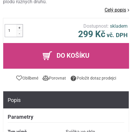
plodů různých druhů.
Celý popis
Dostupnost:
skladem
+
299 Kč
-
vč. DPH
DO KOŠÍKU
Oblíbené
Porovnat
Položit dotaz prodejci
Popis
Parametry
Typ vůně
Svíčka ve skle