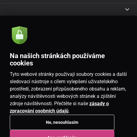
Akce a novinky e-mailem
Odeslat
Na našich stránkách používáme
Souhlasím se
zásadami zpracování osobních údajů
cookies
Tyto webové stránky používají soubory cookies a další
sledovací nástroje s cílem vylepšení uživatelského
prostředí, zobrazení přizpůsobeného obsahu a reklam,
CZ
analýzy návštěvnosti webových stránek a zjištění
zdroje návštěvnosti. Přečtěte si naše
zásady o
zpracování osobních údajů
.
Ne, nesouhlasím
Copyright © 2026
www.candlemania.cz
. Všechna práva vyhrazena.