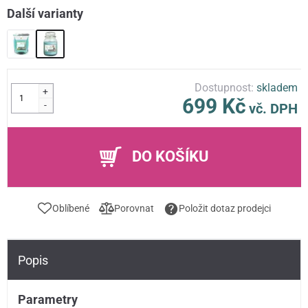
Další varianty
Dostupnost:
skladem
+
699 Kč
-
vč. DPH
DO KOŠÍKU
Oblíbené
Porovnat
Položit dotaz prodejci
Popis
Parametry