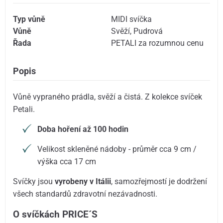
Typ vůně
MIDI svíčka
Vůně
Svěží
,
Pudrová
Řada
PETALI za rozumnou cenu
Popis
Vůně vypraného prádla, svěží a čistá. Z kolekce svíček
Petali.
Doba hoření až 100 hodin
Velikost skleněné nádoby - průměr cca 9 cm /
výška cca 17 cm
Svíčky jsou
vyrobeny v Itálii
, samozřejmostí je dodržení
všech standardů zdravotní nezávadnosti.
O svíčkách PRICE´S