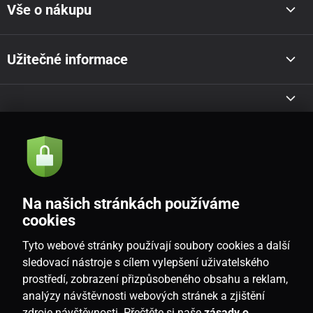
Vše o nákupu
Užitečné informace
Akce a novinky e-mailem
Odeslat
Na našich stránkách používáme
Souhlasím se
zásadami zpracování osobních údajů
cookies
Tyto webové stránky používají soubory cookies a další
sledovací nástroje s cílem vylepšení uživatelského
prostředí, zobrazení přizpůsobeného obsahu a reklam,
CZ
analýzy návštěvnosti webových stránek a zjištění
zdroje návštěvnosti. Přečtěte si naše
zásady o