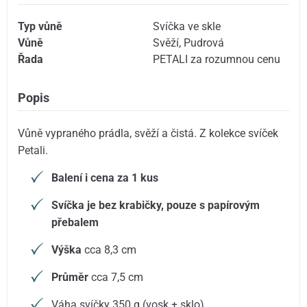
Typ vůně
Svíčka ve skle
Vůně
Svěží
,
Pudrová
Řada
PETALI za rozumnou cenu
Popis
Vůně vypraného prádla, svěží a čistá. Z kolekce svíček
Petali.
Balení i cena za 1 kus
Svíčka je bez krabičky, pouze s papírovým
přebalem
Výška
cca 8,3 cm
Průměr
cca 7,5 cm
Váha svíčky 350 g (vosk + sklo)