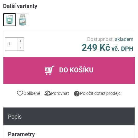
Další varianty
Dostupnost:
skladem
+
249 Kč
-
vč. DPH
DO KOŠÍKU
Oblíbené
Porovnat
Položit dotaz prodejci
Popis
Parametry