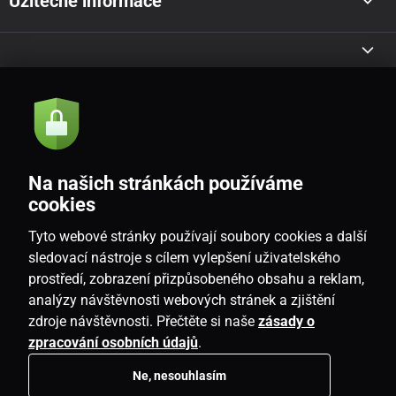
Užitečné informace
Akce a novinky e-mailem
Odeslat
Na našich stránkách používáme
Souhlasím se
zásadami zpracování osobních údajů
cookies
Tyto webové stránky používají soubory cookies a další
sledovací nástroje s cílem vylepšení uživatelského
prostředí, zobrazení přizpůsobeného obsahu a reklam,
CZ
analýzy návštěvnosti webových stránek a zjištění
zdroje návštěvnosti. Přečtěte si naše
zásady o
zpracování osobních údajů
.
Ne, nesouhlasím