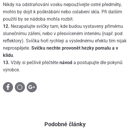
Nikdy na odstraňování vosku nepoužívejte ostré předměty,
mohlo by dojít k poškrábání nebo oslabení skla. Při dalším
použití by se nádoba mohla rozbít.
12.
Nezapalujte svíčky tam, kde budou vystaveny přímému
slunečnímu záření, nebo v přesvíceném interiéru (např. pod
reflektory). Svíčka hoří rychleji a výslednému efektu tím nijak
neprospějete.
Svíčku nechte provonět hezky pomalu a v
klidu
.
13.
Vždy si pečlivě přečtěte
návod
a postupujte dle pokynů
výrobce.
Podobné články