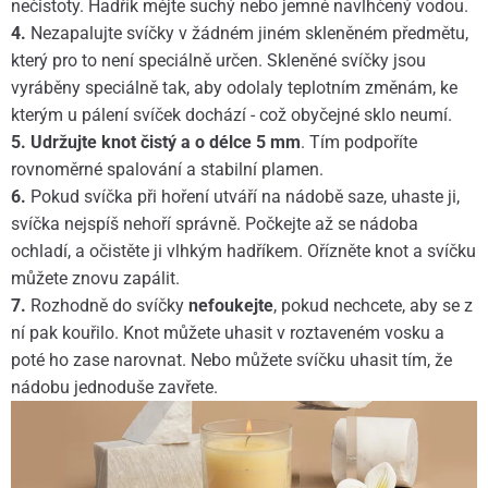
nečistoty. Hadřík mějte suchý nebo jemně navlhčený vodou.
4.
Nezapalujte svíčky v žádném jiném skleněném předmětu,
který pro to není speciálně určen. Skleněné svíčky jsou
vyráběny speciálně tak, aby odolaly teplotním změnám, ke
kterým u pálení svíček dochází - což obyčejné sklo neumí.
5.
Udržujte knot čistý a o délce 5 mm
. Tím podpoříte
rovnoměrné spalování a stabilní plamen.
6.
Pokud svíčka při hoření utváří na nádobě saze, uhaste ji,
svíčka nejspíš nehoří správně. Počkejte až se nádoba
ochladí, a očistěte ji vlhkým hadříkem. Ořízněte knot a svíčku
můžete znovu zapálit.
7.
Rozhodně do svíčky
nefoukejte
, pokud nechcete, aby se z
ní pak kouřilo. Knot můžete uhasit v roztaveném vosku a
poté ho zase narovnat. Nebo můžete svíčku uhasit tím, že
nádobu jednoduše zavřete.