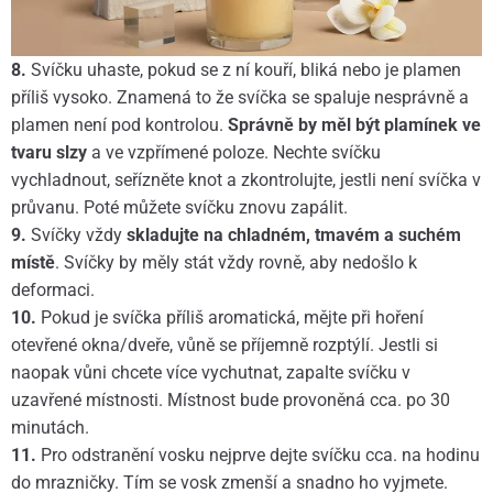
8.
Svíčku uhaste, pokud se z ní kouří, bliká nebo je plamen
příliš vysoko. Znamená to že svíčka se spaluje nesprávně a
plamen není pod kontrolou.
Správně by měl být plamínek ve
tvaru slzy
a ve vzpřímené poloze. Nechte svíčku
vychladnout, seřízněte knot a zkontrolujte, jestli není svíčka v
průvanu. Poté můžete svíčku znovu zapálit.
9.
Svíčky vždy
skladujte na chladném, tmavém a suchém
místě
. Svíčky by měly stát vždy rovně, aby nedošlo k
deformaci.
10.
Pokud je svíčka příliš aromatická, mějte při hoření
otevřené okna/dveře, vůně se příjemně rozptýlí. Jestli si
naopak vůni chcete více vychutnat, zapalte svíčku v
uzavřené místnosti. Místnost bude provoněná cca. po 30
minutách.
11.
Pro odstranění vosku nejprve dejte svíčku cca. na hodinu
do mrazničky. Tím se vosk zmenší a snadno ho vyjmete.