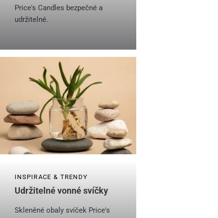
Price's Candles bezpečné a
udržitelné.
INSPIRACE & TRENDY
Udržitelné vonné svíčky
Skleněné obaly svíček Price's