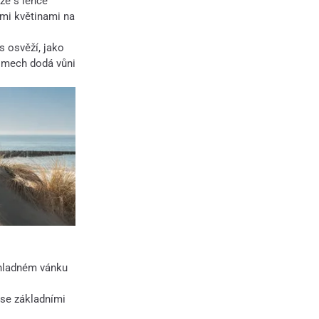
že s lehce
ými květinami na
s osvěží, jako
ý mech dodá vůni
chladném vánku
 se základními