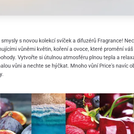
smysly s novou kolekcí svíček a difuzérů Fragrance! Ne
ujícími vůněmi květin, koření a ovoce, které promění vá
pohody. Vytvořte si útulnou atmosféru plnou tepla a rela
alou vůni a nechte se hýčkat. Mnoho vůní Price's navíc 
y.