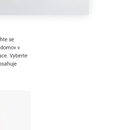
chte se
š domov v
xace. Vyberte
obsahuje