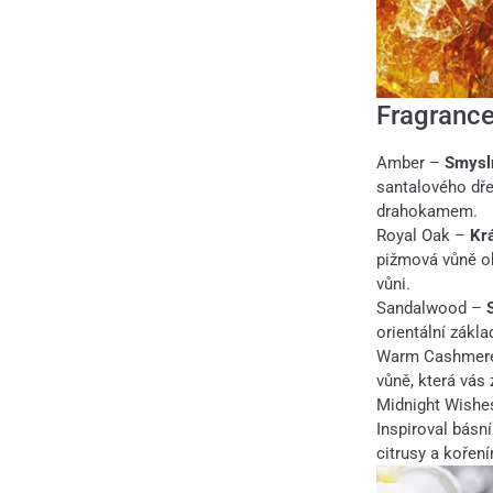
Fragrance
Amber –
Smysln
santalového dře
drahokamem.
Royal Oak –
Kr
pižmová vůně ob
vůni.
Sandalwood –
orientální zákl
Warm Cashmer
vůně, která vás 
Midnight Wishe
Inspiroval básn
citrusy a koření