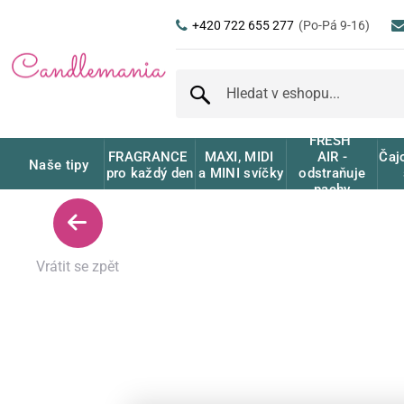
+420 722 655 277
(Po-Pá 9-16)
FRESH
FRAGRANCE
MAXI, MIDI
Čaj
AIR -
Naše tipy
pro každý den
a MINI svíčky
odstraňuje
pachy
Vrátit se zpět