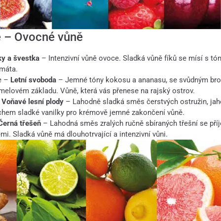
e – Ovocné vůně
ky a švestka
– Intenzivní vůně ovoce. Sladká vůně fíků se mísí s tó
 máta.
e –
Letní svoboda
– Jemné tóny kokosu a ananasu, se svůdným br
elovém základu. Vůně, která vás přenese na rajský ostrov.
–
Voňavé lesní plody
– Lahodně sladká směs čerstvých ostružin, jah
chem sladké vanilky pro krémově jemné zakončení vůně.
Černá třešeň
– Lahodná směs zralých ručně sbíraných třešní se pří
i. Sladká vůně má dlouhotrvající a intenzivní vůni.