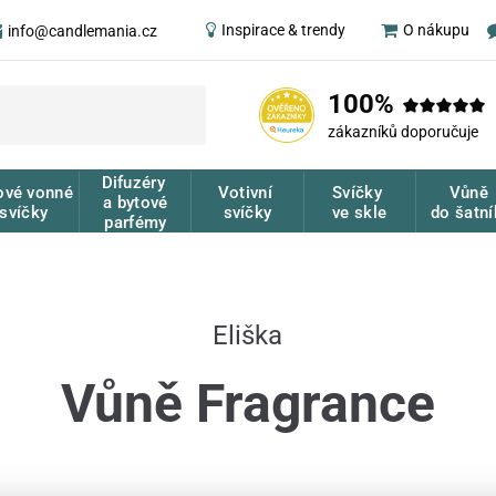
Inspirace & trendy
O nákupu
info@candlemania.cz
100%
zákazníků doporučuje
Difuzéry
ové vonné
Votivní
Svíčky
Vůně
a bytové
svíčky
svíčky
ve skle
do šatní
parfémy
Eliška
Vůně Fragrance