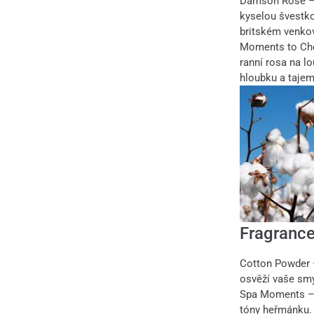
Damson Rose 
kyselou švestko
britském venko
Moments to Che
ranní rosa na l
hloubku a tajem
Fragrance
Cotton Powder
osvěží vaše smy
Spa Moments 
tóny heřmánku.