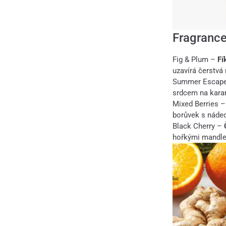
Fragranc
Fig & Plum –
Fí
uzavírá čerstvá
Summer Escap
srdcem na karam
Mixed Berries 
borůvek s náde
Black Cherry –
hořkými mandlem