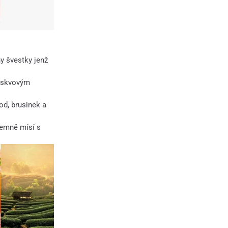
ny švestky jenž
oskvovým
od, brusinek a
jemně mísí s