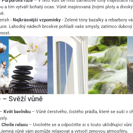
–
Purpurová růže
– V této vůni se mísí sametové tóny majestátní rů
u a tím vytváří bohatý ocas. Vůně inspirovaná živými ploty a divok
vě.
rish -
Nejkrásnější vzpomínky
- Zelené tóny bazalky a rebarbory vá
ouce. Lahodný nádech broskve pohladí vaše smysly, zatímco dubov
nost.
 – Svěží vůně
 –
Květ bavlníku
– Vůně čerstvého, čistého prádla, které se suší v 
sly.
–
Chvíle relaxu
– Uvolněte se a odpočiňte si s touto uklidňující vůní
 Jemná vůně vám pomůže relaxovat a vytvoří zenovou atmosféru.