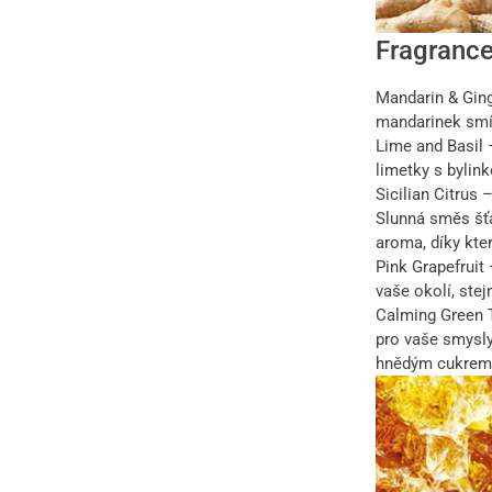
Fragrance
Mandarin & Gin
mandarinek smí
Lime and Basil
limetky s bylin
Sicilian Citrus 
Slunná směs šťa
aroma, díky kte
Pink Grapefruit
vaše okolí, ste
Calming Green 
pro vaše smysl
hnědým cukrem 