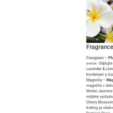
Fragrance
Frangipani –
Pl
ovoce. Odplujte
Lavender & Le
kombinaci s čist
Magnolia –
Mag
magnólie v dok
Winter Jasmin
můžete vychutna
Cherry Blosso
květiny je obdi