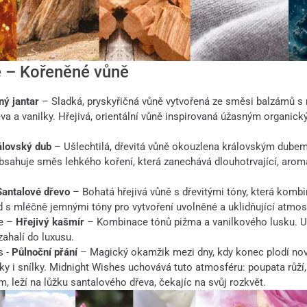
 – Kořeněné vůně
ý jantar
– Sladká, pryskyřičná vůně vytvořená ze směsi balzámů 
va a vanilky. Hřejivá, orientální vůně inspirovaná úžasným organic
álovský dub
– Ušlechtilá, dřevitá vůně okouzlena královským dubem.
sahuje směs lehkého koření, která zanechává dlouhotrvající, aro
Santalové dřevo
– Bohatá hřejivá vůně s dřevitými tóny, která kombi
ad s mléčně jemnými tóny pro vytvoření uvolněné a uklidňující atmos
e –
Hřejivý kašmír
– Kombinace tónů pižma a vanilkového lusku. Uk
zahalí do luxusu.
s -
Půlnoční přání
– Magický okamžik mezi dny, kdy konec plodí nov
íky i snílky. Midnight Wishes uchovává tuto atmosféru: poupata růží
m, leží na lůžku santalového dřeva, čekajíc na svůj rozkvět.