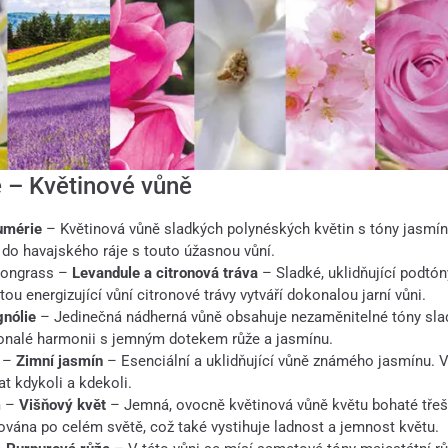
 – Květinové vůně
umérie
– Květinová vůně sladkých polynéských květin s tóny jasmín
 do havajského ráje s touto úžasnou vůní.
mongrass –
Levandule a citronová tráva
– Sladké, uklidňující podtón
ou energizující vůní citronové trávy vytváří dokonalou jarní vůni.
nólie
– Jedinečná nádherná vůně obsahuje nezaměnitelné tóny sla
onalé harmonii s jemným dotekem růže a jasmínu.
e –
Zimní jasmín
– Esenciální a uklidňující vůně známého jasmínu. V
t kdykoli a kdekoli.
m –
Višňový květ
– Jemná, ovocně květinová vůně květu bohaté třeš
vována po celém světě, což také vystihuje ladnost a jemnost květu.