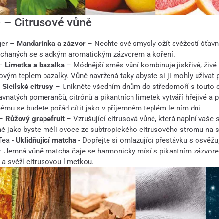
 – Citrusové vůně
ger –
Mandarinka a zázvor
– Nechte své smysly ožít svěžestí šťavn
chaných se sladkým aromatickým zázvorem a koření.
 –
Limetka a bazalka
– Módnější směs vůní kombinuje jiskřivé, živé 
kovým teplem bazalky. Vůně navržená taky abyste si ji mohly užívat p
–
Sicilské citrusy
– Unikněte všedním dnům do středomoří s touto d
vnatých pomerančů, citrónů a pikantních limetek vytváří hřejivé a p
rému se budete pořád cítit jako v příjemném teplém letním dni.
 –
Růžový grapefruit
– Vzrušující citrusová vůně, která naplní vaše 
jně jako byste měli ovoce ze subtropického citrusového stromu na s
Tea -
Uklidňující matcha
- Dopřejte si omlazující přestávku s osvěž
y. Jemná vůně matcha čaje se harmonicky mísí s pikantním zázvor
a svěží citrusovou limetkou.