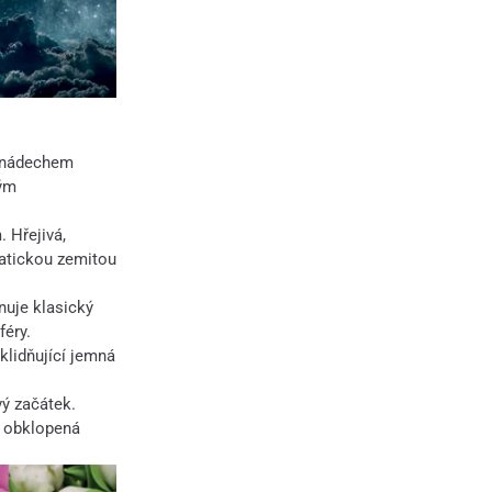
s nádechem
kým
 Hřejivá,
matickou zemitou
nuje klasický
féry.
lidňující jemná
ý začátek.
, obklopená