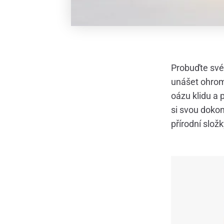
Probuďte své 
unášet ohrom
oázu klidu a 
si svou dokon
přírodní složk