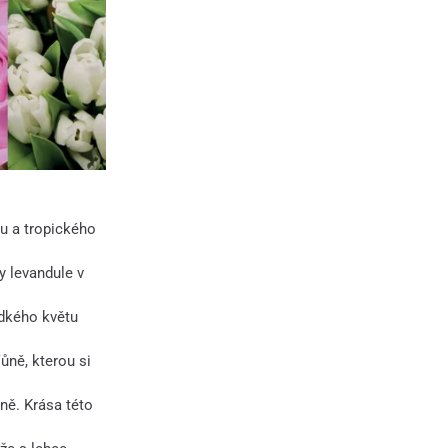
u a tropického
y levandule v
dkého květu
ůně, kterou si
ně. Krása této