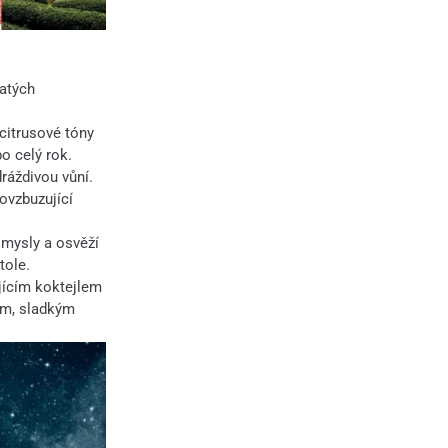
atých
citrusové tóny
o celý rok.
ráždivou vůní.
ovzbuzující
smysly a osvěží
tole.
ujícím koktejlem
em, sladkým