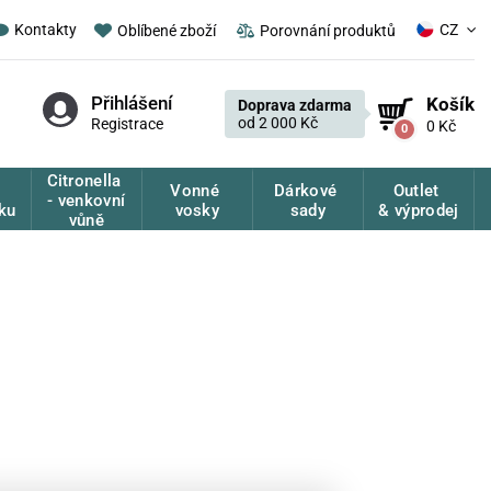
CZ
Kontakty
Oblíbené zboží
Porovnání produktů
Přihlášení
Košík
Doprava zdarma
od 2 000 Kč
Registrace
0 Kč
0
Citronella
Vonné
Dárkové
Outlet
- venkovní
ku
vosky
sady
& výprodej
vůně