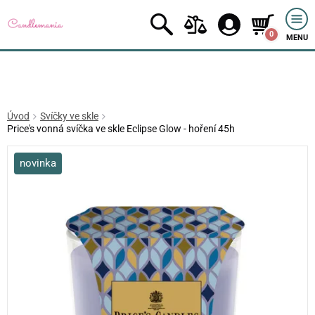
0
MENU
Úvod
Svíčky ve skle
Price's vonná svíčka ve skle Eclipse Glow - hoření 45h
novinka