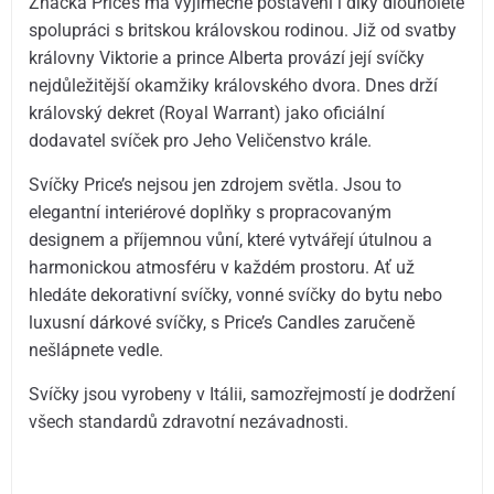
Značka Price’s má výjimečné postavení i díky dlouholeté
spolupráci s britskou královskou rodinou. Již od svatby
královny Viktorie a prince Alberta provází její svíčky
nejdůležitější okamžiky královského dvora. Dnes drží
královský dekret (Royal Warrant) jako oficiální
dodavatel svíček pro Jeho Veličenstvo krále.
Svíčky Price’s nejsou jen zdrojem světla. Jsou to
elegantní interiérové doplňky s propracovaným
designem a příjemnou vůní, které vytvářejí útulnou a
harmonickou atmosféru v každém prostoru. Ať už
hledáte dekorativní svíčky, vonné svíčky do bytu nebo
luxusní dárkové svíčky, s Price’s Candles zaručeně
nešlápnete vedle.
Svíčky jsou vyrobeny v Itálii, samozřejmostí je dodržení
všech standardů zdravotní nezávadnosti.