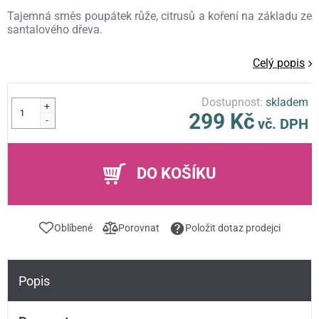
Tajemná směs poupátek růže, citrusů a koření na základu ze
santalového dřeva.
Celý popis
Dostupnost:
skladem
+
299 Kč
-
vč. DPH
DO KOŠÍKU
Oblíbené
Porovnat
Položit dotaz prodejci
Popis