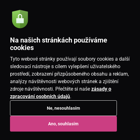
Akce a novinky e-mailem
Odeslat
Na našich stránkách používáme
Souhlasím se
zásadami zpracování osobních údajů
cookies
Tyto webové stránky používají soubory cookies a další
sledovací nástroje s cílem vylepšení uživatelského
prostředí, zobrazení přizpůsobeného obsahu a reklam,
CZ
analýzy návštěvnosti webových stránek a zjištění
zdroje návštěvnosti. Přečtěte si naše
zásady o
zpracování osobních údajů
.
Ne, nesouhlasím
Copyright © 2026
www.candlemania.cz
. Všechna práva vyhrazena.
Ano, souhlasím
E-shop vytvořila
SIMPLIA.cz