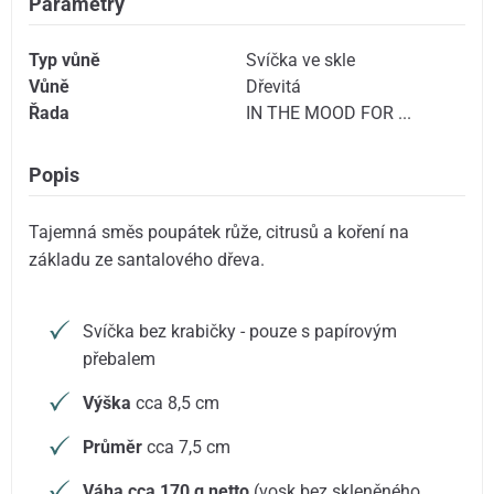
Parametry
Typ vůně
Svíčka ve skle
Vůně
Dřevitá
Řada
IN THE MOOD FOR ...
Popis
Tajemná směs poupátek růže, citrusů a koření na
základu ze santalového dřeva.
Svíčka bez krabičky - pouze s papírovým
přebalem
Výška
cca 8,5 cm
Průměr
cca 7,5 cm
Váha cca 170 g netto
(vosk bez skleněného