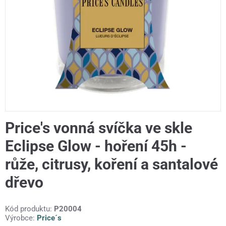
Price's vonná svíčka ve skle
Eclipse Glow - hoření 45h -
růže, citrusy, koření a santalové
dřevo
Kód produktu:
P20004
Výrobce:
Price´s