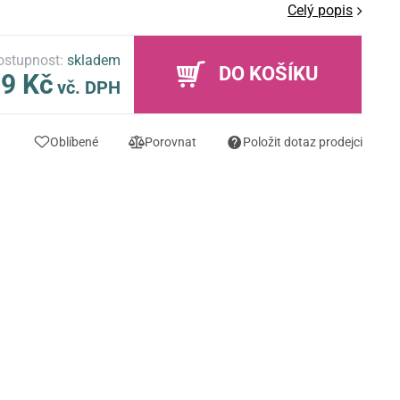
Celý popis
ostupnost:
skladem
DO KOŠÍKU
9 Kč
vč. DPH
Oblíbené
Porovnat
Položit dotaz prodejci