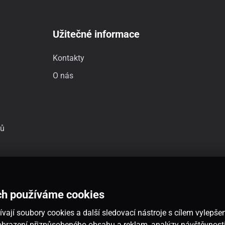
Užitečné informace
Kontakty
O nás
jů
ch používáme cookies
vají soubory cookies a další sledovací nástroje s cílem vylepšen
 zobrazení přizpůsobeného obsahu a reklam, analýzy návštěvnos