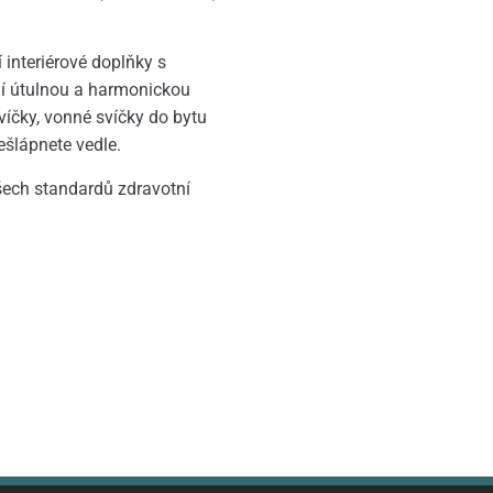
 interiérové doplňky s
jí útulnou a harmonickou
víčky, vonné svíčky do bytu
ešlápnete vedle.
všech standardů zdravotní