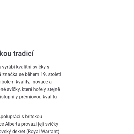
kou tradicí
 vyrábí kvalitní svíčky
s
á značka se během 19. století
bolem kvality, inovace a
é svíčky, které hořely stejně
řístupnily prémiovou kvalitu
polupráci s britskou
e Alberta provází její svíčky
lovský dekret (Royal Warrant)