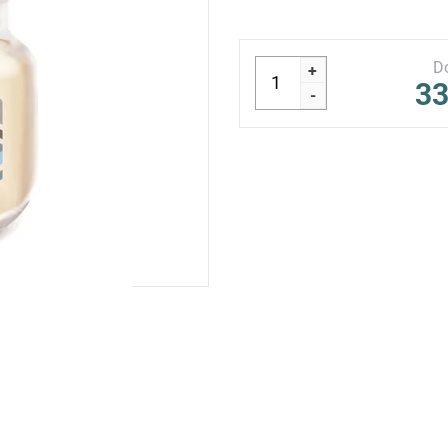
D
+
33
-