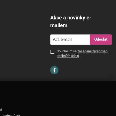
Akce a novinky e-
mailem
Odeslat
Souhlasím se
zásadami zpracování
osobních údajů
CZ
í
ti webových