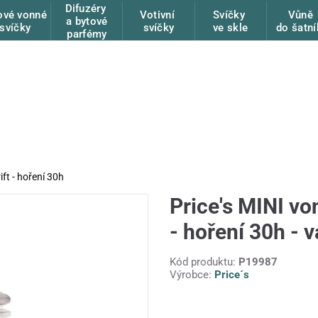
Difuzéry
ové vonné
Votivní
Svíčky
Vůně
a bytové
svíčky
svíčky
ve skle
do šatní
parfémy
ift - hoření 30h
Price's MINI von
- hoření 30h - v
Kód produktu:
P19987
Výrobce:
Price´s