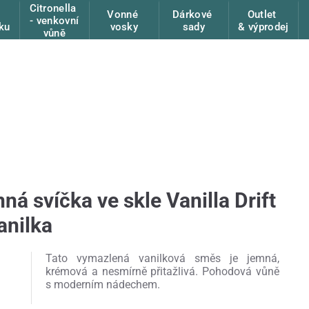
Citronella
Vonné
Dárkové
Outlet
- venkovní
ku
vosky
sady
& výprodej
vůně
ná svíčka ve skle Vanilla Drift
anilka
Tato vymazlená vanilková směs je jemná,
krémová a nesmírně přitažlivá. Pohodová vůně
s moderním nádechem.