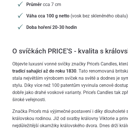
Průměr
cca 7 cm
Váha cca 100 g netto
(vosk bez skleněného obalu)
Doba hoření 20-30 hodin
O svíčkách PRICE'S - kvalita s královs
Objevte luxusní vonné svíčky značky Price’s Candles, která
tradicí sahající až do roku 1830
. Tato renomovaná britsk
stala největším výrobcem svíček na světě a dodnes je sym
stylu. Díky více než 100 patentům vyvinula cenově dostupn
dobře jako drahé voskové varianty. Price’s Candles tak zp
široké veřejnosti.
Značka Price’s má výjimečné postavení i díky dlouholeté s
královskou rodinou. Již od svatby královny Viktorie a princ
nejdůležitější okamžiky královského dvora. Dnes drží krá