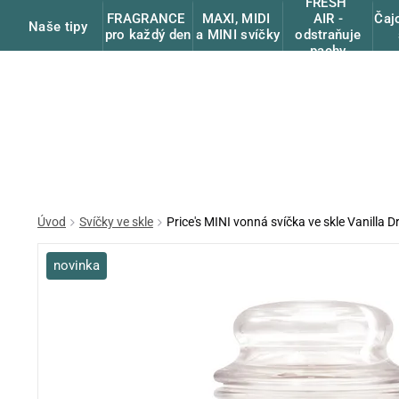
FRESH
FRAGRANCE
MAXI, MIDI
Čaj
AIR -
Naše tipy
pro každý den
a MINI svíčky
odstraňuje
pachy
Úvod
Svíčky ve skle
Price's MINI vonná svíčka ve skle Vanilla Dr
novinka