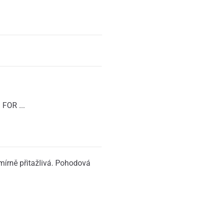
FOR ...
írně přitažlivá. Pohodová