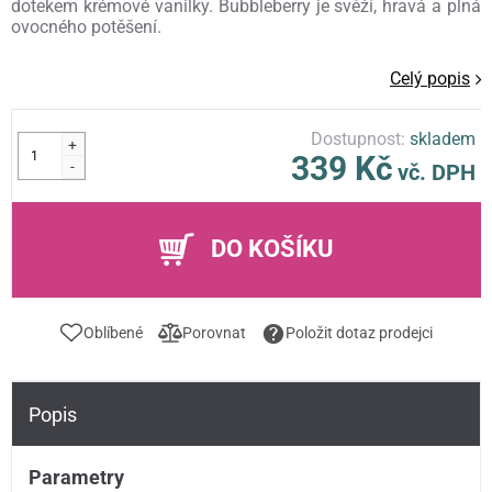
dotekem krémové vanilky. Bubbleberry je svěží, hravá a plná
ovocného potěšení.
Celý popis
Dostupnost:
skladem
+
339 Kč
-
vč. DPH
DO KOŠÍKU
Oblíbené
Porovnat
Položit dotaz prodejci
Popis
Parametry