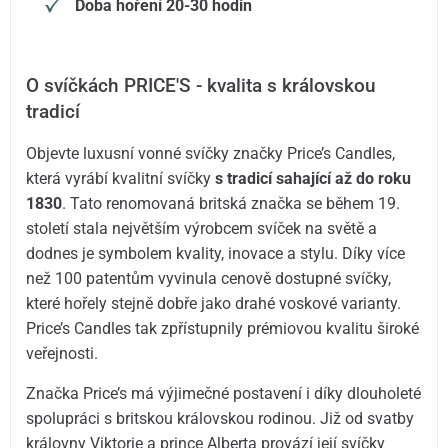
Doba hoření 20-30 hodin
O svíčkách PRICE'S - kvalita s královskou
tradicí
Objevte luxusní vonné svíčky značky Price’s Candles,
která vyrábí kvalitní svíčky
s tradicí sahající až do roku
1830
. Tato renomovaná britská značka se během 19.
století stala největším výrobcem svíček na světě a
dodnes je symbolem kvality, inovace a stylu. Díky více
než 100 patentům vyvinula cenově dostupné svíčky,
které hořely stejně dobře jako drahé voskové varianty.
Price’s Candles tak zpřístupnily prémiovou kvalitu široké
veřejnosti.
Značka Price’s má výjimečné postavení i díky dlouholeté
spolupráci s britskou královskou rodinou. Již od svatby
královny Viktorie a prince Alberta provází její svíčky