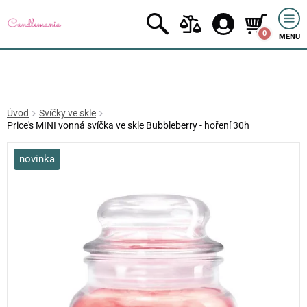
0
MENU
Úvod
Svíčky ve skle
Price's MINI vonná svíčka ve skle Bubbleberry - hoření 30h
novinka