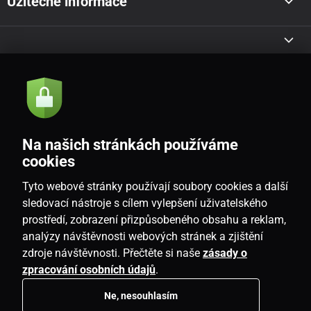
Užitečné informace
Akce a novinky e-mailem
Odeslat
Na našich stránkách používáme
Souhlasím se
zásadami zpracování osobních údajů
cookies
Tyto webové stránky používají soubory cookies a další
sledovací nástroje s cílem vylepšení uživatelského
prostředí, zobrazení přizpůsobeného obsahu a reklam,
CZ
analýzy návštěvnosti webových stránek a zjištění
zdroje návštěvnosti. Přečtěte si naše
zásady o
zpracování osobních údajů
.
Ne, nesouhlasím