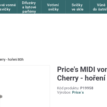
Difuzéry
ové vonné
Votivní
Svíčky
Vůně
a bytové
svíčky
svíčky
ve skle
do šatní
parfémy
erry - hoření 80h
Price's MIDI vo
Cherry - hoření
Kód produktu:
P19958
Výrobce:
Price´s