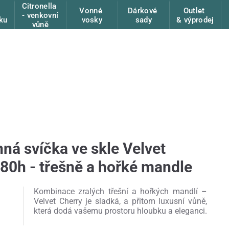
Citronella
Vonné
Dárkové
Outlet
- venkovní
ku
vosky
sady
& výprodej
vůně
nná svíčka ve skle Velvet
 80h - třešně a hořké mandle
Kombinace zralých třešní a hořkých mandlí –
Velvet Cherry je sladká, a přitom luxusní vůně,
která dodá vašemu prostoru hloubku a eleganci.