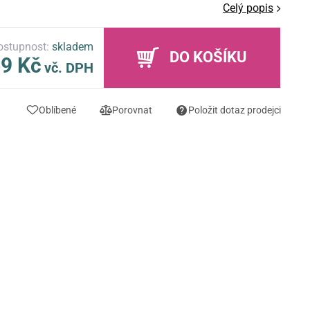
Celý popis
ostupnost:
skladem
DO KOŠÍKU
9 Kč
vč. DPH
Oblíbené
Porovnat
Položit dotaz prodejci