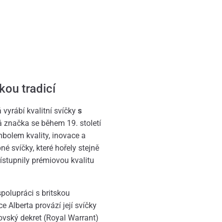
kou tradicí
 vyrábí kvalitní svíčky
s
á značka se během 19. století
bolem kvality, inovace a
é svíčky, které hořely stejně
řístupnily prémiovou kvalitu
polupráci s britskou
e Alberta provází její svíčky
lovský dekret (Royal Warrant)