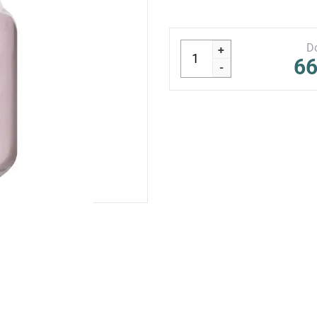
D
+
66
-