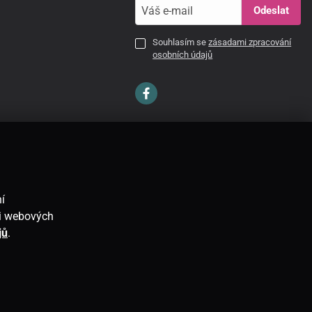
Odeslat
Souhlasím se
zásadami zpracování
osobních údajů
CZ
í
ti webových
jů
.
E-shop vytvořila
SIMPLIA.cz