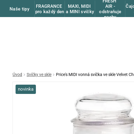
FRESH
FRAGRANCE
MAXI, MIDI
Čaj
AIR -
Naše tipy
pro každý den
a MINI svíčky
odstraňuje
pachy
Úvod
Svíčky ve skle
Price's MIDI vonná svíčka ve skle Velvet Ch
novinka