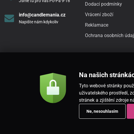
Jsme tu pro vás Po-Pá 9-16
Dodací podmínky
Vrácení zboží
info@candlemania.cz
Napište nám kdykoliv
Reklamace
Ochrana osobních úda
Na našich stránká
Tyto webové stránky použí
uživatelského prostředí,
stránek a zjištění zdroje 
Ne, nesouhlasím
Copyright © 2026
www.candlemania.cz
. Všechna práva vyhrazena.