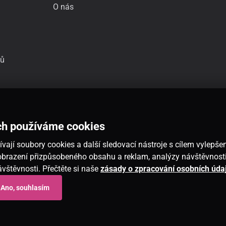
O nás
jů
ch používáme cookies
vají soubory cookies a další sledovací nástroje s cílem vylepšen
 zobrazení přizpůsobeného obsahu a reklam, analýzy návštěvnos
návštěvnosti. Přečtěte si naše
zásady o zpracování osobních úda
Ano, souhlasím