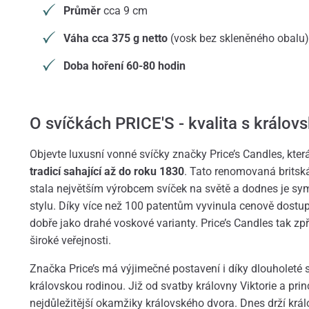
Průměr
cca 9 cm
Váha cca 375 g netto
(vosk bez skleněného obalu)
Doba hoření 60-80 hodin
O svíčkách PRICE'S - kvalita s královs
Objevte luxusní vonné svíčky značky Price’s Candles, která
tradicí sahající až do roku 1830
. Tato renomovaná britsk
stala největším výrobcem svíček na světě a dodnes je sym
stylu. Díky více než 100 patentům vyvinula cenově dostupn
dobře jako drahé voskové varianty. Price’s Candles tak zp
široké veřejnosti.
Značka Price’s má výjimečné postavení i díky dlouholeté s
královskou rodinou. Již od svatby královny Viktorie a princ
nejdůležitější okamžiky královského dvora. Dnes drží krá