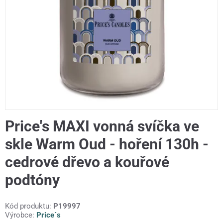
Price's MAXI vonná svíčka ve
skle Warm Oud - hoření 130h -
cedrové dřevo a kouřové
podtóny
Kód produktu:
P19997
Výrobce:
Price´s