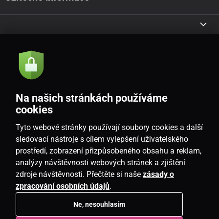
Akce a novinky e-mailem
Odeslat
Na našich stránkách používáme
Souhlasím se
zásadami zpracování osobních údajů
cookies
Tyto webové stránky používají soubory cookies a další
sledovací nástroje s cílem vylepšení uživatelského
prostředí, zobrazení přizpůsobeného obsahu a reklam,
CZ
analýzy návštěvnosti webových stránek a zjištění
zdroje návštěvnosti. Přečtěte si naše
zásady o
zpracování osobních údajů
.
Ne, nesouhlasím