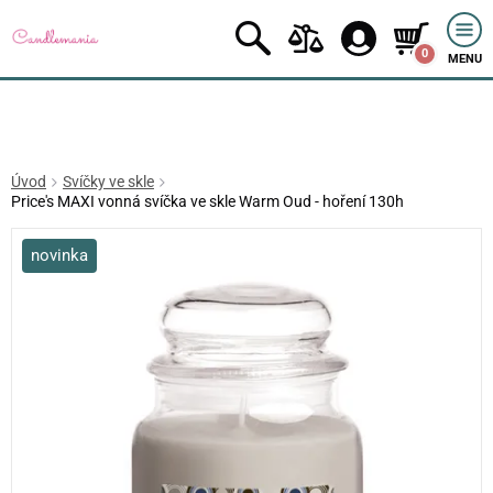
0
MENU
Úvod
Svíčky ve skle
Price's MAXI vonná svíčka ve skle Warm Oud - hoření 130h
novinka