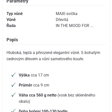
Parametry
Typ vůně
MAXI svíčka
Vůně
Dřevitá
Řada
IN THE MOOD FOR ...
Popis
Hluboká, teplá a přirozeně elegantní vůně. S bohatým
cedrovým dřevem a vůní sametového kouře.
Výška
cca 17 cm
Průměr
cca 9 cm
Váha cca 560 g netto
(vosk bez skleněného
obalu)
Doba hoření 100-130 hodin