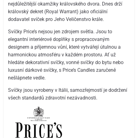
nejdůležitější okamžiky královského dvora. Dnes drží
královský dekret (Royal Warrant) jako oficiální
dodavatel svíček pro Jeho Veličenstvo krále.
Svíčky Price’s nejsou jen zdrojem světla. Jsou to
elegantní interiérové doplňky s propracovaným
designem a příjemnou vůní, které vytvářejí útulnou a
harmonickou atmosféru v každém prostoru. Ať už
hledáte dekorativní svíčky, vonné svíčky do bytu nebo
luxusní dárkové svíčky, s Price’s Candles zaručeně
nešlápnete vedle.
Svíčky jsou vyrobeny v Itálii, samozřejmostí je dodržení
všech standardů zdravotní nezávadnosti.