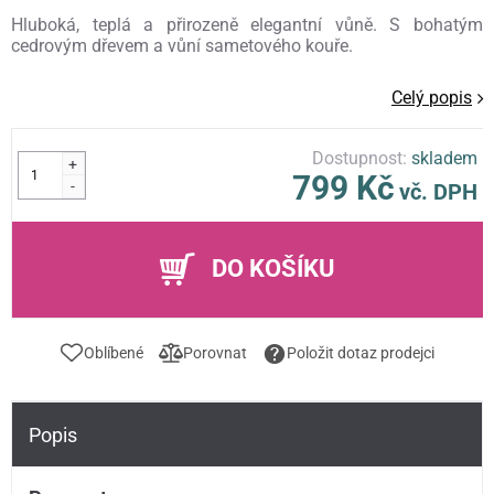
Hluboká, teplá a přirozeně elegantní vůně. S bohatým
cedrovým dřevem a vůní sametového kouře.
Celý popis
Dostupnost:
skladem
+
799 Kč
-
vč. DPH
DO KOŠÍKU
Oblíbené
Porovnat
Položit dotaz prodejci
Popis