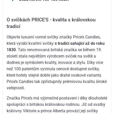
O svíčkách PRICE'S - kvalita s královskou
tradicí
Objevte luxusní vonné svíčky značky Price’s Candles,
která vyrábí kvalitní svíčky
s tradicí sahající až do roku
1830
. Tato renomovaná britská značka se během 19.
století stala největším výrobcem svíček na světě a
dodnes je symbolem kvality, inovace a stylu. Díky více
než 100 patentům vyvinula cenově dostupné svíčky,
které hořely stejně dobře jako drahé voskové varianty.
Price’s Candles tak zpřístupnily prémiovou kvalitu široké
veřejnosti.
Značka Price’s má výjimečné postavení i díky dlouholeté
spolupráci s britskou královskou rodinou. Již od svatby
královny Viktorie a prince Alberta provází její svíčky