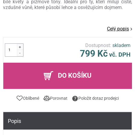
bílé květy a pižmové tóny. Ideální pro ty, kteří milují čisté,
vzdušné vůně, které působí lehce a osvěžujícím dojmem.
Celý popis
Dostupnost:
skladem
+
799 Kč
-
vč. DPH
DO KOŠÍKU
Oblíbené
Porovnat
Položit dotaz prodejci
Popis