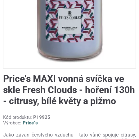
Price's MAXI vonná svíčka ve
skle Fresh Clouds - hoření 130h
- citrusy, bílé květy a pižmo
Kód produktu:
P19925
Výrobce:
Price´s
Jako závan čerstvého vzduchu - tato vůně spojuje citrusy,