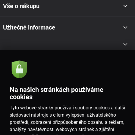
Vše o nákupu
Užitečné informace
Akce a novinky e-mailem
Odeslat
Na našich stránkách používáme
Souhlasím se
zásadami zpracování osobních údajů
cookies
Tyto webové stránky používají soubory cookies a další
sledovací nástroje s cílem vylepšení uživatelského
prostředí, zobrazení přizpůsobeného obsahu a reklam,
CZ
analýzy návštěvnosti webových stránek a zjištění