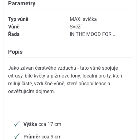
Parametry
Typ vůně
MAXI svíčka
Vůně
Svěží
Řada
IN THE MOOD FOR ...
Popis
Jako závan čerstvého vzduchu - tato vůně spojuje
citrusy, bílé květy a pižmové tóny. Ideální pro ty, kteří
milují čisté, vzdušné vůně, které působí lehce a
osvěžujícím dojmem.
Výška
cca 17 cm
Průměr
cca 9 cm