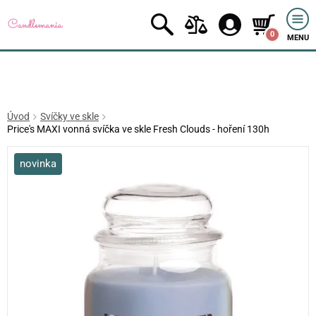
0
MENU
Úvod
Svíčky ve skle
Price's MAXI vonná svíčka ve skle Fresh Clouds - hoření 130h
novinka