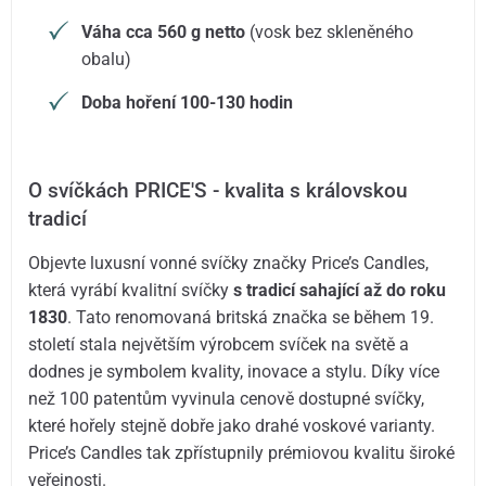
Váha cca 560 g netto
(vosk bez skleněného
obalu)
Doba hoření 100-130 hodin
O svíčkách PRICE'S - kvalita s královskou
tradicí
Objevte luxusní vonné svíčky značky Price’s Candles,
která vyrábí kvalitní svíčky
s tradicí sahající až do roku
1830
. Tato renomovaná britská značka se během 19.
století stala největším výrobcem svíček na světě a
dodnes je symbolem kvality, inovace a stylu. Díky více
než 100 patentům vyvinula cenově dostupné svíčky,
které hořely stejně dobře jako drahé voskové varianty.
Price’s Candles tak zpřístupnily prémiovou kvalitu široké
veřejnosti.