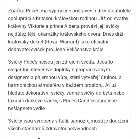
Značka Price’s má výjimečné postavení i díky dlouholeté
spolupráci s britskou královskou rodinou. Již od svatby
královny Viktorie a prince Alberta provází její svíčky
nejdůležitější okamžiky královského dvora. Dnes drží
královský dekret (Royal Warrant) jako oficiální
dodavatel svíček pro Jeho Veličenstvo krále.
Svíčky Price’s nejsou jen zdrojem světla. Jsou to
elegantní interiérové doplňky s propracovaným
designem a příjemnou vůní, které vytvářejí útulnou a
harmonickou atmosféru v každém prostoru. Ať už
hledáte dekorativní svíčky, vonné svíčky do bytu nebo
luxusní dárkové svíčky, s Price’s Candles zaručeně
nešlápnete vedle.
Svíčky jsou vyrobeny v Itálii, samozřejmostí je dodržení
všech standardů zdravotní nezávadnosti.