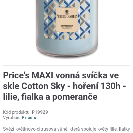
Price's MAXI vonná svíčka ve
skle Cotton Sky - hoření 130h -
lilie, fialka a pomeranče
Kód produktu:
P19929
Výrobce:
Price´s
Svěží květinovo-citrusová vůně, která spojuje květy lilie, fialky