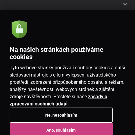
Akce a novinky e-mailem
Odeslat
Na našich stránkách používáme
Souhlasím se
zásadami zpracování osobních údajů
cookies
Tyto webové stránky používají soubory cookies a další
sledovací nástroje s cílem vylepšení uživatelského
prostředí, zobrazení přizpůsobeného obsahu a reklam,
CZ
analýzy návštěvnosti webových stránek a zjištění
zdroje návštěvnosti. Přečtěte si naše
zásady o
zpracování osobních údajů
.
Ne, nesouhlasím
Copyright © 2026
www.candlemania.cz
. Všechna práva vyhrazena.
Ano, souhlasím