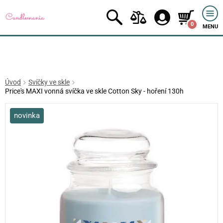
0
MENU
Úvod
Svíčky ve skle
Price's MAXI vonná svíčka ve skle Cotton Sky - hoření 130h
novinka