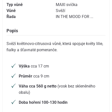
Typ vůně
MAXI svíčka
Vůně
Svěží
Řada
IN THE MOOD FOR ...
Popis
Svěží květinovo-citrusová vůně, která spojuje květy lilie,
fialky a šťavnaté pomeranče.
Výška
cca 17 cm
Průměr
cca 9 cm
Váha cca 560 g netto
(vosk bez skleněného
obalu)
Doba hoření 100-130 hodin