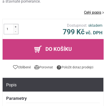
a šťavnaté pomeranče.
Celý popis
Dostupnost:
skladem
+
799 Kč
-
vč. DPH
DO KOŠÍKU
Oblíbené
Porovnat
Položit dotaz prodejci
Popis
Parametry