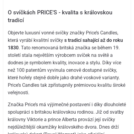
O svíčkách PRICE'S - kvalita s královskou
tradicí
Objevte luxusní vonné svíčky značky Price’s Candles,
která vyrábí kvalitní svíčky
s tradicí sahající až do roku
1830
. Tato renomovaná britská značka se během 19.
století stala největším výrobcem svíček na světě a
dodnes je symbolem kvality, inovace a stylu. Díky více
než 100 patentům vyvinula cenově dostupné svíčky,
které hořely stejně dobře jako drahé voskové varianty.
Price’s Candles tak zpřístupnily prémiovou kvalitu široké
veřejnosti.
Značka Price’s má výjimečné postavení i díky dlouholeté
spolupráci s britskou královskou rodinou. Již od svatby
královny Viktorie a prince Alberta provází její svíčky
nejdůležitější okamžiky královského dvora. Dnes drží