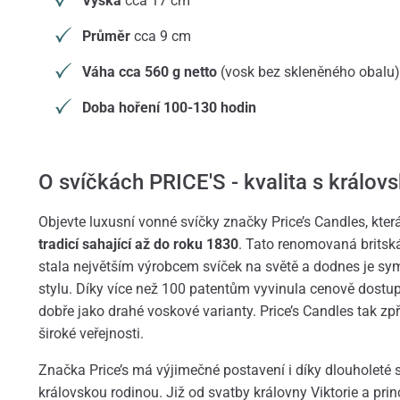
Výška
cca 17 cm
Průměr
cca 9 cm
Váha cca 560 g netto
(vosk bez skleněného obalu)
Doba hoření 100-130 hodin
O svíčkách PRICE'S - kvalita s královs
Objevte luxusní vonné svíčky značky Price’s Candles, která
tradicí sahající až do roku 1830
. Tato renomovaná britsk
stala největším výrobcem svíček na světě a dodnes je sym
stylu. Díky více než 100 patentům vyvinula cenově dostupn
dobře jako drahé voskové varianty. Price’s Candles tak zp
široké veřejnosti.
Značka Price’s má výjimečné postavení i díky dlouholeté s
královskou rodinou. Již od svatby královny Viktorie a princ