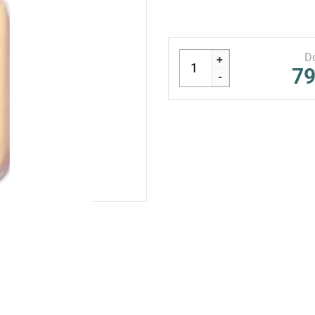
D
+
79
-