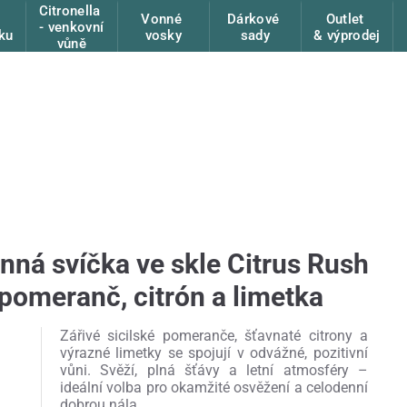
Citronella
Vonné
Dárkové
Outlet
- venkovní
ku
vosky
sady
& výprodej
vůně
nná svíčka ve skle Citrus Rush
 pomeranč, citrón a limetka
Zářivé sicilské pomeranče, šťavnaté citrony a
výrazné limetky se spojují v odvážné, pozitivní
vůni. Svěží, plná šťávy a letní atmosféry –
ideální volba pro okamžité osvěžení a celodenní
dobrou nála...