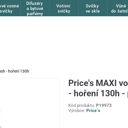
Difuzéry
ové vonné
Votivní
Svíčky
Vůně
a bytové
svíčky
svíčky
ve skle
do šatní
parfémy
ush - hoření 130h
Price's MAXI vo
- hoření 130h -
Kód produktu:
P19973
Výrobce:
Price´s