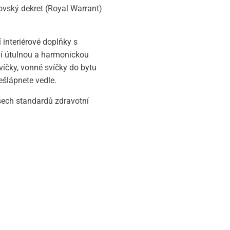
lovský dekret (Royal Warrant)
 interiérové doplňky s
jí útulnou a harmonickou
víčky, vonné svíčky do bytu
ešlápnete vedle.
všech standardů zdravotní