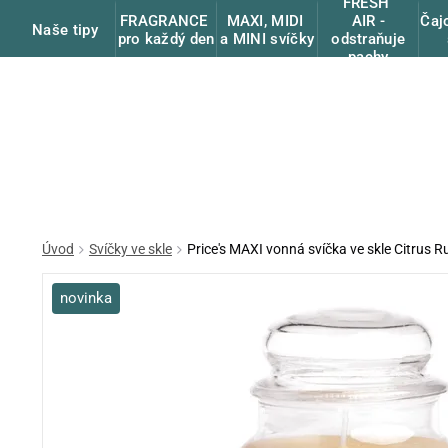
FRESH
FRAGRANCE
MAXI, MIDI
Čaj
AIR -
Naše tipy
pro každý den
a MINI svíčky
odstraňuje
pachy
Úvod
Svíčky ve skle
Price's MAXI vonná svíčka ve skle Citrus R
novinka