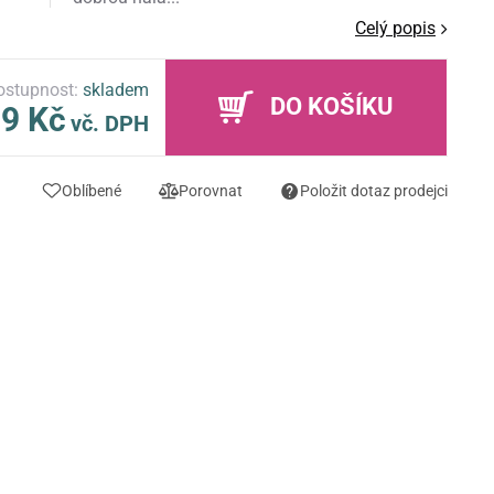
Celý popis
ostupnost:
skladem
DO KOŠÍKU
9 Kč
vč. DPH
Oblíbené
Porovnat
Položit dotaz prodejci