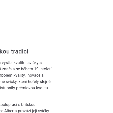
kou tradicí
 vyrábí kvalitní svíčky
s
á značka se během 19. století
bolem kvality, inovace a
é svíčky, které hořely stejně
řístupnily prémiovou kvalitu
polupráci s britskou
e Alberta provází její svíčky