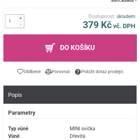
Dostupnost:
skladem
+
379 Kč
-
vč. DPH
DO KOŠÍKU
Oblíbené
Porovnat
Položit dotaz prodejci
Popis
Parametry
Typ vůně
MINI svíčka
Vůně
Dřevitá