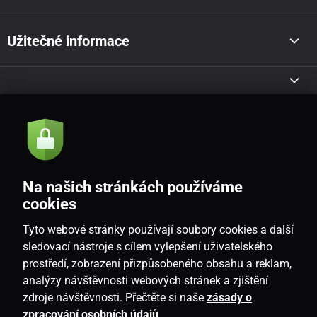
Užitečné informace
Akce a novinky e-mailem
Odeslat
Na našich stránkách používáme
Souhlasím se
zásadami zpracování osobních údajů
cookies
Tyto webové stránky používají soubory cookies a další
sledovací nástroje s cílem vylepšení uživatelského
prostředí, zobrazení přizpůsobeného obsahu a reklam,
CZ
analýzy návštěvnosti webových stránek a zjištění
zdroje návštěvnosti. Přečtěte si naše
zásady o
zpracování osobních údajů
.