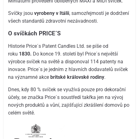
Miniaturní provedení oblíbených MAXI a MIDI svíček.
Svíčky jsou
vyrobeny v Itálii
, samozřejmostí je dodržení
všech standardů zdravotní nezávadnosti.
O svíčkách PRICE´S
Historie Price´s Patent Candles Ltd. se píše od
roku
1830.
Do konce 19. století byl Price´s největší
výrobce svíček na světě a disponoval 114 patenty na
inovace. Price´s je jedním z hlavních dodavatelů svíček
na významné akce
britské královské rodiny
.
Dnes, kdy 80 % svíček se využívá pouze pro dekorační
účely, se značka Price´s soustředí takřka jen na vývoj
nových produktů a vůní, zajišťující zkrášlení domovů po
celém světě.