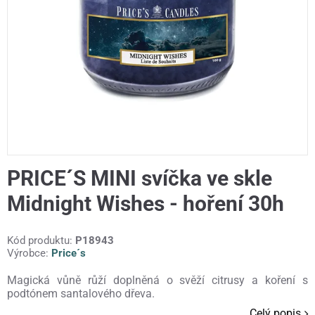
PRICE´S MINI svíčka ve skle
Midnight Wishes - hoření 30h
Kód produktu:
P18943
Výrobce:
Price´s
Magická vůně růží doplněná o svěží citrusy a koření s
podtónem santalového dřeva.
Celý popis