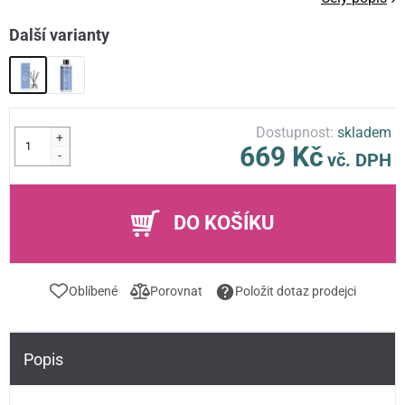
Další varianty
Dostupnost:
skladem
+
669 Kč
-
vč. DPH
DO KOŠÍKU
Oblíbené
Porovnat
Položit dotaz prodejci
Popis