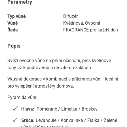
Parametry
Typ vůně
Difuzér
Vůně
Květinová
,
Ovocná
Řada
FRAGRANCE pro každý den
Popis
Svěží ovocná vůně na první očichání, přes květinové
tóny až k pudrovému a dřevitému základu.
Vkusná dekorace v kombinaci s příjemnou vůní - ideální
pro vylepšení atmosféry domova.
Pyramida vůní:
Hlava:
Pomeranč / Limetka / Broskev
Srdce:
Levandule / Konvalinka / Fialka / Zelené