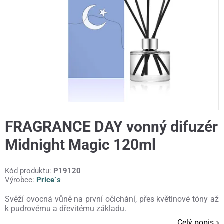
FRAGRANCE DAY vonný difuzér
Midnight Magic 120ml
Kód produktu:
P19120
Výrobce:
Price´s
Svěží ovocná vůně na první očichání, přes květinové tóny až
k pudrovému a dřevitému základu.
Celý popis