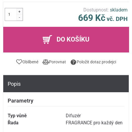
Dostupnost:
skladem
+
669 Kč
-
vč. DPH
DO KOŠÍKU
Oblíbené
Porovnat
Položit dotaz prodejci
Popis
Parametry
Typ vůně
Difuzér
Řada
FRAGRANCE pro každý den