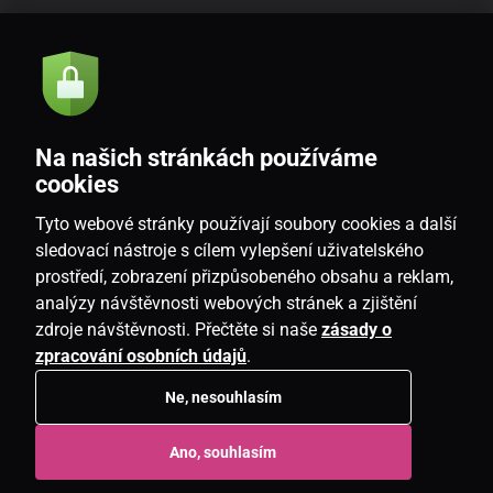
Akce a novinky e-mailem
Odeslat
Na našich stránkách používáme
Souhlasím se
zásadami zpracování osobních údajů
cookies
Tyto webové stránky používají soubory cookies a další
sledovací nástroje s cílem vylepšení uživatelského
prostředí, zobrazení přizpůsobeného obsahu a reklam,
CZ
analýzy návštěvnosti webových stránek a zjištění
zdroje návštěvnosti. Přečtěte si naše
zásady o
zpracování osobních údajů
.
Ne, nesouhlasím
Copyright © 2026
www.candlemania.cz
. Všechna práva vyhrazena.
Ano, souhlasím
E-shop vytvořila
SIMPLIA.cz