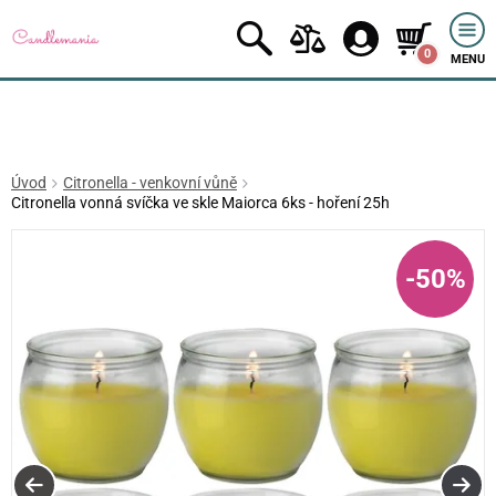
0
MENU
Úvod
Citronella - venkovní vůně
Citronella vonná svíčka ve skle Maiorca 6ks - hoření 25h
-50%