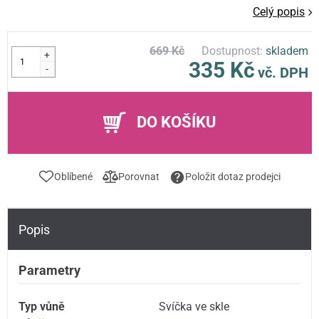
Celý popis
669 Kč
Dostupnost:
skladem
+
335 Kč
-
vč. DPH
DO KOŠÍKU
Oblíbené
Porovnat
Položit dotaz prodejci
Popis
Parametry
Typ vůně
Svíčka ve skle